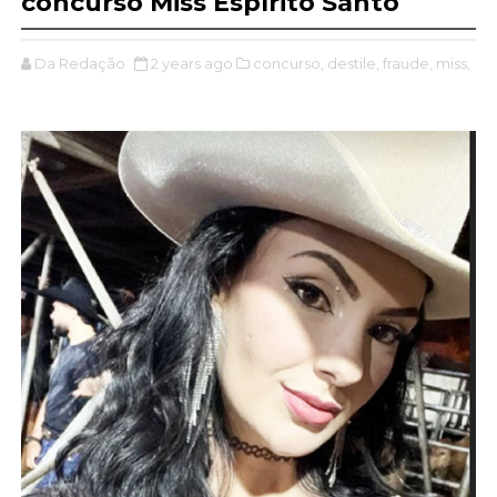
concurso Miss Espírito Santo
Da Redação
2 years ago
concurso,
destile,
fraude,
miss,