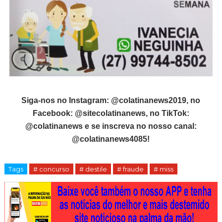
Siga-nos no Instagram: @colatinanews2019, no
Facebook: @sitecolatinanews, no TikTok:
@colatinanews e se inscreva no nosso canal:
@colatinanews4085!
Tags
# concurso
# destile
# fraude
# miss