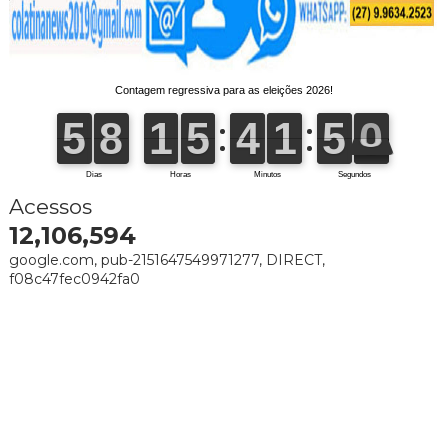
Acessos
12,106,594
google.com, pub-2151647549971277, DIRECT,
f08c47fec0942fa0