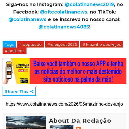
Siga-nos no Instagram:
@colatinanews2019
, no
Facebook:
@sitecolatinanews
, no TikTok:
@colatinanews
e se inscreva no nosso canal:
@colatinanews4085
!
Tags
# deputado
# eleições 2026
# Mazinho dos Anjos
# políticos
Share This
About Da Redação