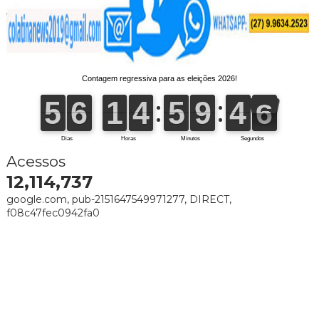
Acessos
12,114,737
google.com, pub-2151647549971277, DIRECT,
f08c47fec0942fa0