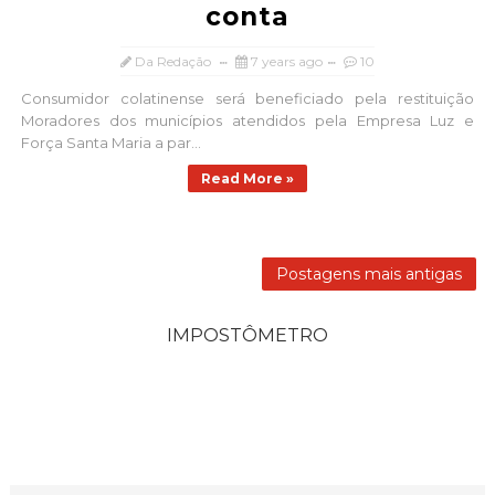
conta
Da Redação
7 years ago
10
Consumidor colatinense será beneficiado pela restituição
Moradores dos municípios atendidos pela Empresa Luz e
Força Santa Maria a par...
Read More »
Postagens mais antigas
IMPOSTÔMETRO