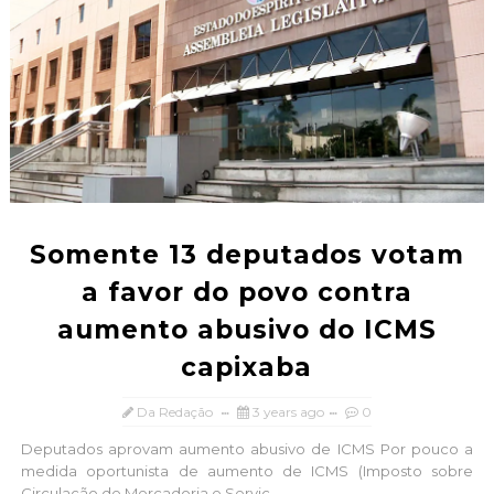
Somente 13 deputados votam
a favor do povo contra
aumento abusivo do ICMS
capixaba
Da Redação
3 years ago
0
Deputados aprovam aumento abusivo de ICMS Por pouco a
medida oportunista de aumento de ICMS (Imposto sobre
Circulação de Mercadoria e Serviç...