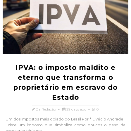
IPVA: o imposto maldito e
eterno que transforma o
proprietário em escravo do
Estado
Da Redação
29 days ago
0
Um dos impostos mais odiado do Brasil Por * Elvécio Andrade
Existe um imposto que simboliza como poucos o peso da
carga tributária bra...