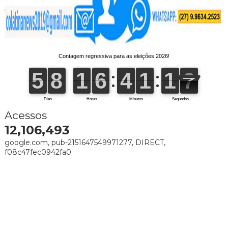
Acessos
12,106,493
google.com, pub-2151647549971277, DIRECT,
f08c47fec0942fa0