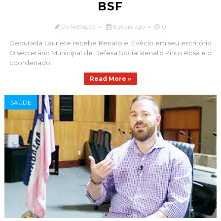
BSF
Da Redação
6 years ago
0
Deputada Lauriete recebe Renato e Elvécio em seu escritório
O secretário Municipal de Defesa Social Renato Pinto Rosa e o
coordenado...
Read More »
SAÚDE