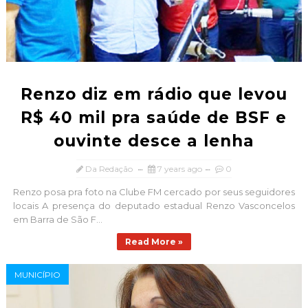
Renzo diz em rádio que levou
R$ 40 mil pra saúde de BSF e
ouvinte desce a lenha
Da Redação
7 years ago
0
Renzo posa pra foto na Clube FM cercado por seus seguidores
locais A presença do deputado estadual Renzo Vasconcelos
em Barra de São F...
Read More »
MUNICÍPIO