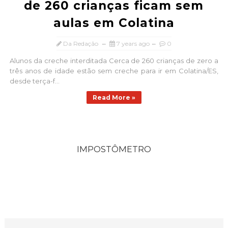
de 260 crianças ficam sem
aulas em Colatina
Da Redação
7 years ago
0
Alunos da creche interditada Cerca de 260 crianças de zero a
três anos de idade estão sem creche para ir em Colatina/ES,
desde terça-f...
Read More »
IMPOSTÔMETRO