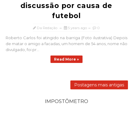
discussão por causa de
futebol
Da Redação
5 years ago
0
Roberto Carlos foi atingido na barriga (Foto ilustrativa) Depois
de matar o amigo a facadas, um homem de 54 anos, nome não
divulgado, foi pr...
Read More »
Postagens mais antigas
IMPOSTÔMETRO