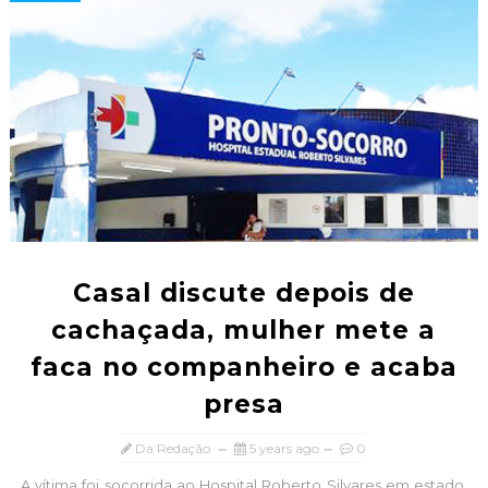
Casal discute depois de
cachaçada, mulher mete a
faca no companheiro e acaba
presa
Da Redação
5 years ago
0
A vítima foi socorrida ao Hospital Roberto Silvares em estado