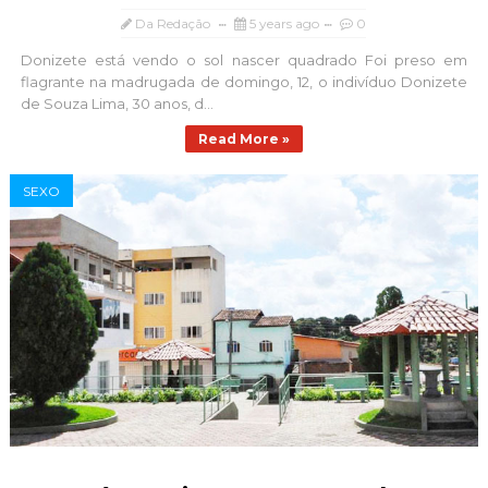
Da Redação
5 years ago
0
Donizete está vendo o sol nascer quadrado Foi preso em
flagrante na madrugada de domingo, 12, o indivíduo Donizete
de Souza Lima, 30 anos, d...
Read More »
SEXO