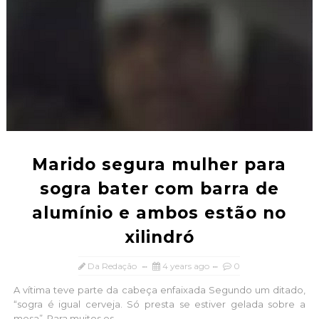
Marido segura mulher para
sogra bater com barra de
alumínio e ambos estão no
xilindró
Da Redação
4 years ago
0
A vítima teve parte da cabeça enfaixada Segundo um ditado,
“sogra é igual cerveja. Só presta se estiver gelada sobre a
mesa”. Para muitos es...