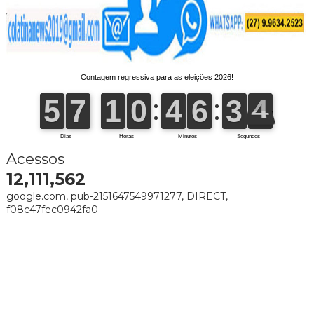
Acessos
12,111,562
google.com, pub-2151647549971277, DIRECT,
f08c47fec0942fa0