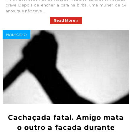
grave Depois de encher a cara na birita, uma mulher de 54
anos, que não teve ...
Read More »
HOMICÍDIO
Cachaçada fatal. Amigo mata
o outro a facada durante