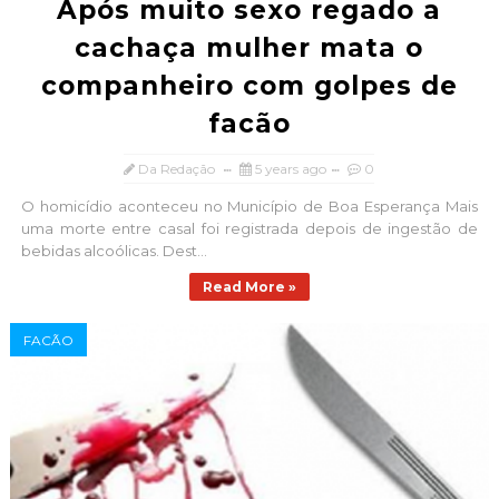
Após muito sexo regado a
cachaça mulher mata o
companheiro com golpes de
facão
Da Redação
5 years ago
0
O homicídio aconteceu no Município de Boa Esperança Mais
uma morte entre casal foi registrada depois de ingestão de
bebidas alcoólicas. Dest...
Read More »
FACÃO