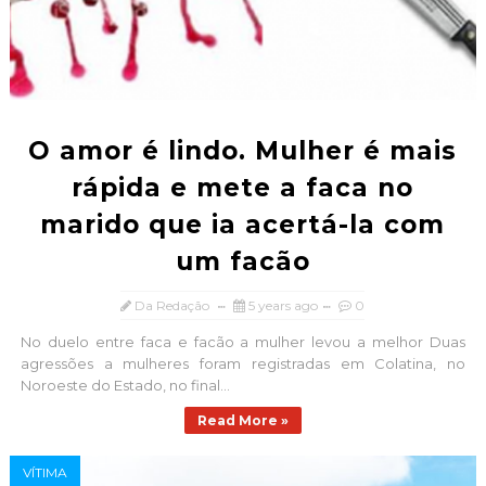
O amor é lindo. Mulher é mais
rápida e mete a faca no
marido que ia acertá-la com
um facão
Da Redação
5 years ago
0
No duelo entre faca e facão a mulher levou a melhor Duas
agressões a mulheres foram registradas em Colatina, no
Noroeste do Estado, no final...
Read More »
VÍTIMA