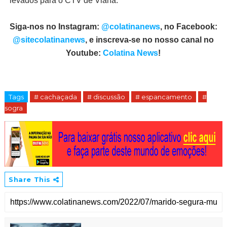
levados para o CTV de Viana.
Siga-nos no Instagram:
@colatinanews
, no Facebook:
@sitecolatinanews
, e inscreva-se no nosso canal no
Youtube:
Colatina News
!
Tags
# cachaçada
# discussão
# espancamento
#
sogra
Share This