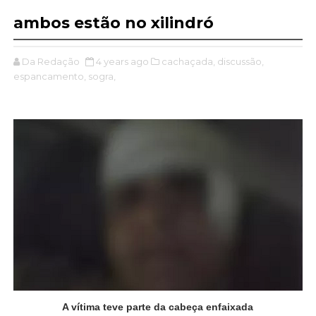
ambos estão no xilindró
Da Redação
4 years ago
cachaçada,
discussão,
espancamento,
sogra,
A vítima teve parte da cabeça enfaixada