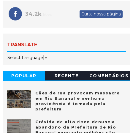
34.2k
Curta nossa página
likes
TRANSLATE
Select Language
▼
POPULAR
RECENTE
COMENTÁRIOS
Cães de rua provocam massacre
em Rio Bananal e nenhuma
providência é tomada pela
prefeitura
Grávida de alto risco denuncia
abandono da Prefeitura de Rio
Bananal enquanto milhões são