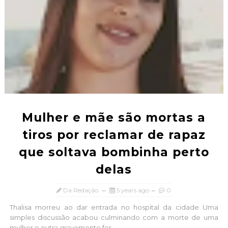
Mulher e mãe são mortas a
tiros por reclamar de rapaz
que soltava bombinha perto
delas
Da Redação
5 years ago
0
Thalisa morreu ao dar entrada no hospital da cidade Uma
simples discussão acabou culminando com a morte de uma
mulher e outra gravemente fer...