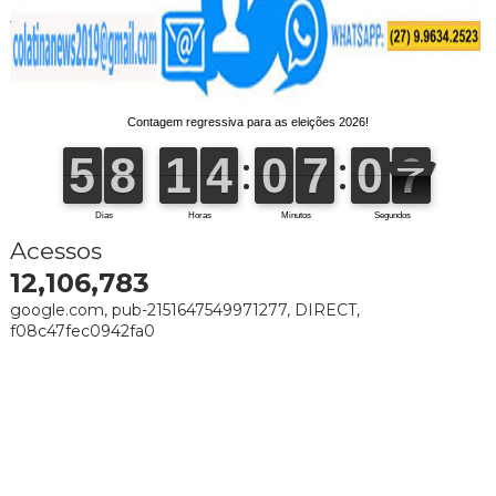
Acessos
12,106,783
google.com, pub-2151647549971277, DIRECT,
f08c47fec0942fa0