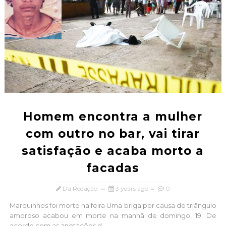
Homem encontra a mulher
com outro no bar, vai tirar
satisfação e acaba morto a
facadas
Da Redação
3 years ago
0
Marquinhos foi morto na feira Uma briga por causa de triângulo
amoroso acabou em morte na manhã de domingo, 19. De
acordo com as anotações d...