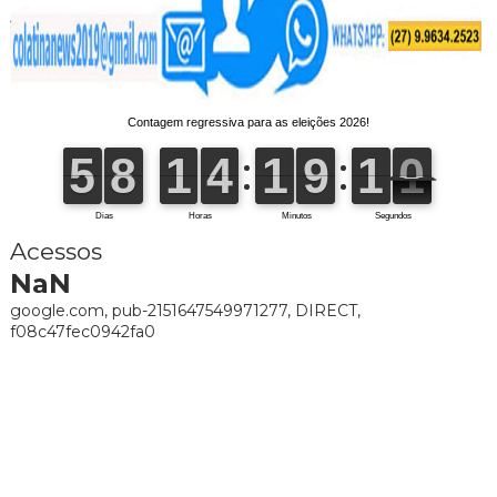
Acessos
NaN
google.com, pub-2151647549971277, DIRECT,
f08c47fec0942fa0