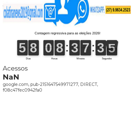
Acessos
NaN
google.com, pub-2151647549971277, DIRECT,
f08c47fec0942fa0