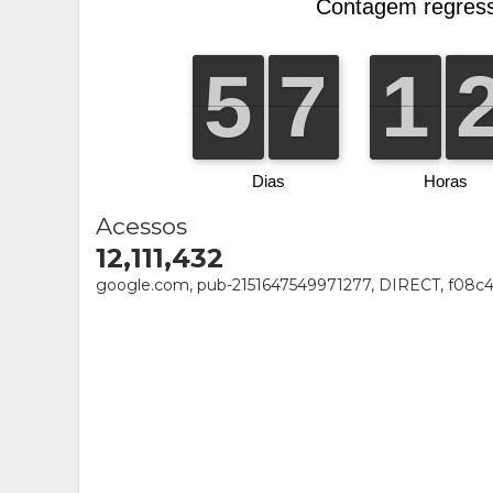
Acessos
12,111,432
google.com, pub-2151647549971277, DIRECT, f08c