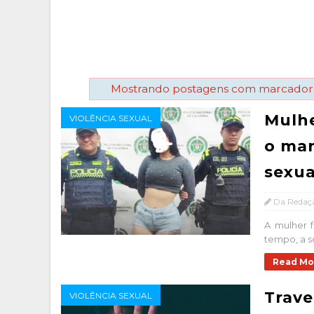
Mostrando postagens com marcado
Mulhe
VIOLÊNCIA SEXUAL
o mar
sexua
Da Redaç
A mulher f
tempo, a s
Read Mo
Trave
VIOLÊNCIA SEXUAL