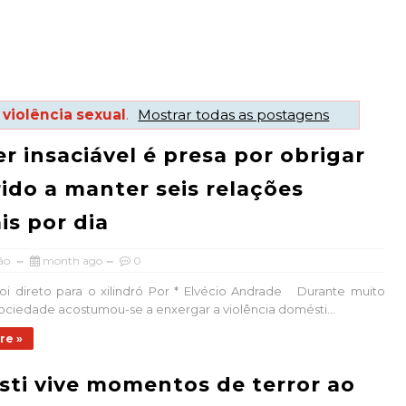
r
violência sexual
.
Mostrar todas as postagens
r insaciável é presa por obrigar
ido a manter seis relações
is por dia
ão
month ago
0
oi direto para o xilindró Por * Elvécio Andrade Durante muito
ociedade acostumou-se a enxergar a violência domésti...
re »
sti vive momentos de terror ao