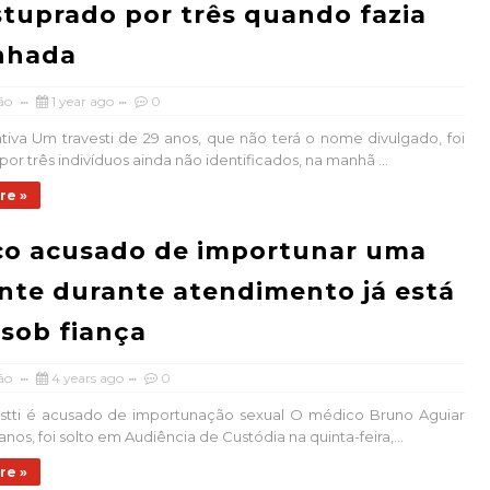
stuprado por três quando fazia
nhada
ão
1 year ago
0
rativa Um travesti de 29 anos, que não terá o nome divulgado, foi
or três indivíduos ainda não identificados, na manhã ...
re »
co acusado de importunar uma
nte durante atendimento já está
 sob fiança
ão
4 years ago
0
istti é acusado de importunação sexual O médico Bruno Aguiar
5 anos, foi solto em Audiência de Custódia na quinta-feira,...
re »