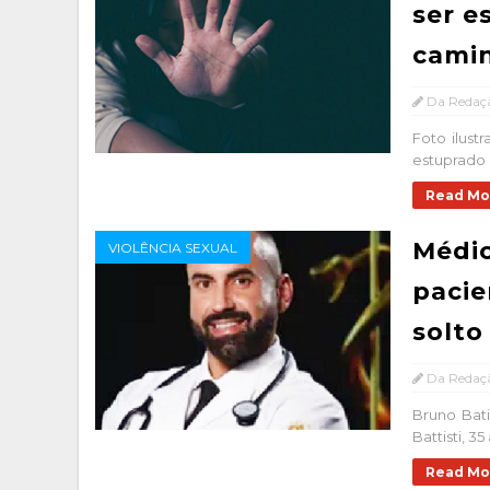
ser e
cami
Da Redaç
Foto ilust
estuprado p
Read Mo
Médi
VIOLÊNCIA SEXUAL
pacie
solto
Da Redaç
Bruno Bat
Battisti, 3
Read Mo