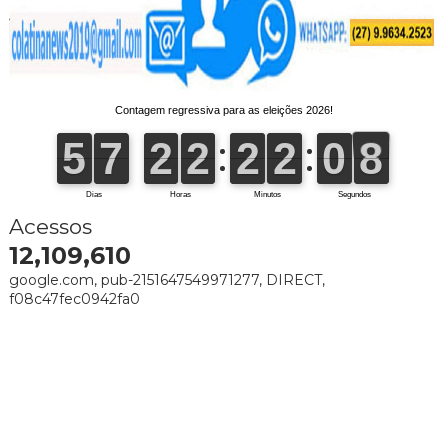
Acessos
12,109,610
google.com, pub-2151647549971277, DIRECT,
f08c47fec0942fa0