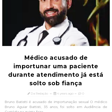
Médico acusado de
importunar uma paciente
durante atendimento já está
solto sob fiança
Da Redação
4 years ago
0
Bruno Batistti é acusado de importunação sexual O médico
Bruno Aguiar Battisti, 35 anos, foi solto em Audiência de
Custódia na quinta-feira,...