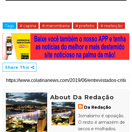
Tags
# capina
# marombeira
# prefeito
# reeleição
Share This
About Da Redação
Da Redação
Jornalismo é oposição.
O resto é armazém de
secos e molhados.