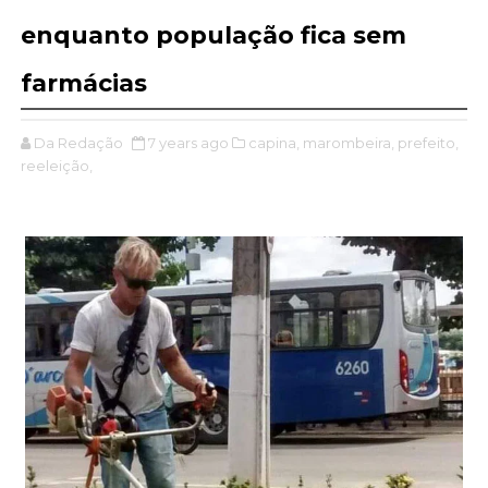
enquanto população fica sem
farmácias
Da Redação
7 years ago
capina,
marombeira,
prefeito,
reeleição,