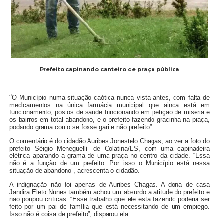
Prefeito capinando canteiro de praça pública
“
O Município numa situação caótica nunca vista antes, com falta de
medicamentos na única farmácia municipal que ainda está em
funcionamento, postos de saúde funcionando em petição de miséria e
os bairros em total abandono, e o prefeito fazendo gracinha na praça,
podando grama como se fosse gari e não prefeito”.
O comentário é do cidadão Auribes Jonestelo Chagas, ao ver a foto do
prefeito Sérgio Meneguelli, de Colatina/ES, com uma capinadeira
elétrica aparando a grama de uma praça no centro da cidade. “Essa
não é a função de um prefeito. Por isso o Município está nessa
situação de abandono”, acrescenta o cidadão.
A indignação não foi apenas de Auribes Chagas. A dona de casa
Jandira Eleto Nunes também achou um absurdo a atitude do prefeito e
não poupou críticas. “Esse trabalho que ele está fazendo poderia ser
feito por um pai de família que está necessitando de um emprego.
Isso não é coisa de prefeito”, disparou ela.