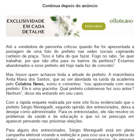
Continua depois do anúncio
Até a vendedora de pamonha criticou quando lhe foi apresentada a
postagem de uma foto do prefeito nas redes sociais capinando
canteiro de praça. “Isso é falta do que fazer. Fogo no rabo. Se quer
trabalhar, por que não olha para os bairros da periferia? Estamos
abandonados e esse prefeito até hoje nada fez de concreto”.
Mas houve quem achasse linda a atitude do prefeito. A marombeira
Anita Maria dos Santos, que ao ser abordada na saída da academia
pelo
Colatina News,
sorriu e comentou: “sou apaixonada com esse
prefeito. Ele é uma gracinha. Qual prefeito colatinense fez isso
antes
?
Nenhum”, disse ela entrando em seu carro.
Com a rápida enquete realizada por este site ficou evidenciado que o
prefeito Sérgio Meneguelli, segundo opinião dos entrevistados, deixa a
desejar como administrador. Para os entrevistados, ele não resolve os
problemas da saúde e da educação e que só se preocupa em
aparecer
pensando nas próximas eleições
.
Para alguns dos entrevistados, Sérgio Meneguelli está em plena
campanha eleitoral visando a reeleição e para isso usa a ignorância do
eleitor, que mesmo sentindo na pele as consequências da péssima