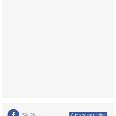
34.2k
Curta nossa página
likes