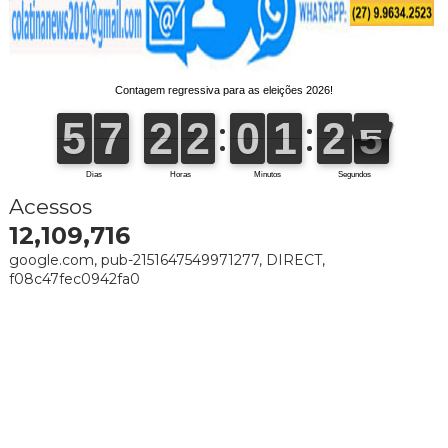
Acessos
12,109,716
google.com, pub-2151647549971277, DIRECT,
f08c47fec0942fa0