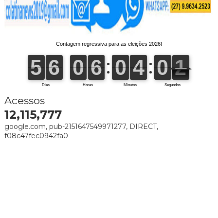
Acessos
12,115,777
google.com, pub-2151647549971277, DIRECT,
f08c47fec0942fa0