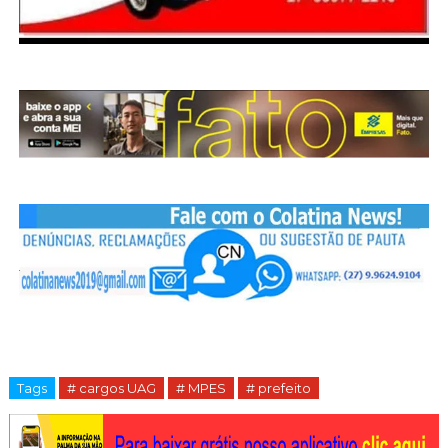
Tags
# cargos UAG
# MPES
# prefeito