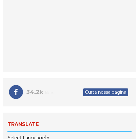
34.2k
Curta nossa página
likes
TRANSLATE
Select Language
▼