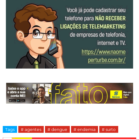
Tags
# agentes
# dengue
# endemia
# surto