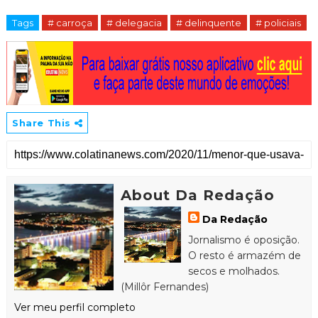
Tags
# carroça
# delegacia
# delinquente
# policiais
Share This
About Da Redação
Da Redação
Jornalismo é oposição.
O resto é armazém de
secos e molhados.
(Millôr Fernandes)
Ver meu perfil completo