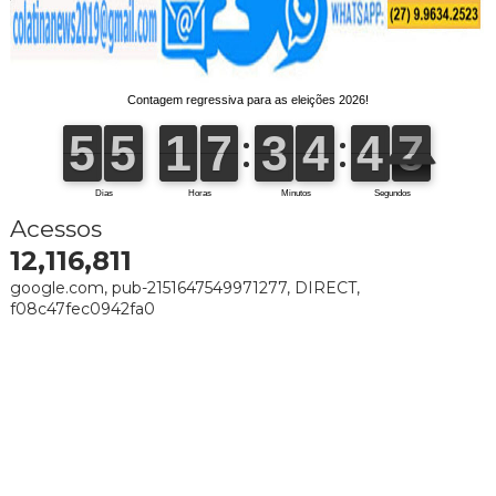
Acessos
12,116,811
google.com, pub-2151647549971277, DIRECT,
f08c47fec0942fa0