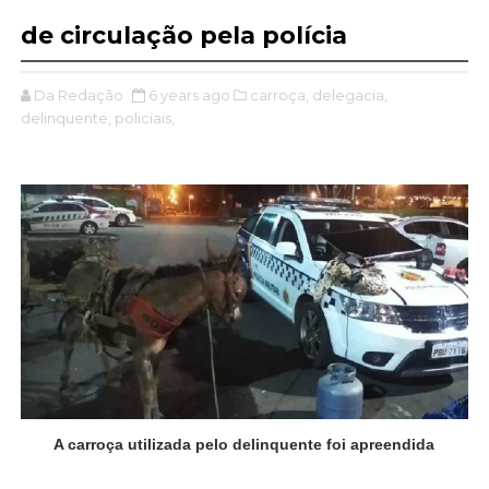
de circulação pela polícia
Da Redação
6 years ago
carroça,
delegacia,
delinquente,
policiais,
A carroça utilizada pelo delinquente foi apreendida