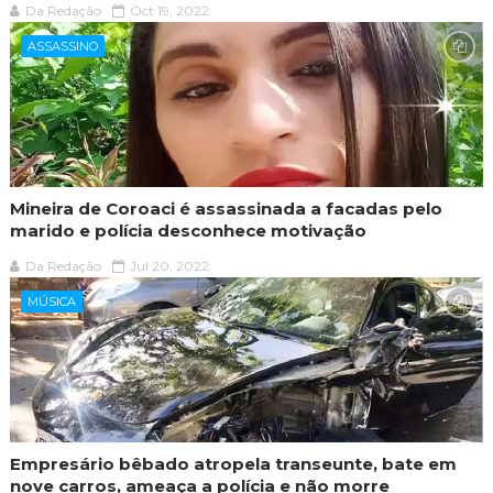
Da Redação
Oct 19, 2022
ASSASSINO
Mineira de Coroaci é assassinada a facadas pelo
marido e polícia desconhece motivação
Da Redação
Jul 20, 2022
MÚSICA
Empresário bêbado atropela transeunte, bate em
nove carros, ameaça a polícia e não morre