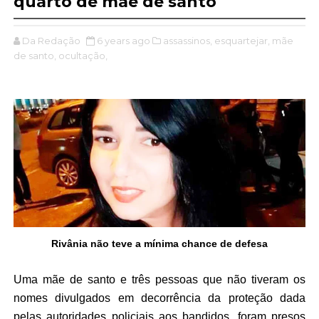
quarto de mãe de santo
Da Redação
6 years ago
assassinos,
esquartejar,
mãe
de santo,
ocultação,
Rivânia não teve a mínima chance de defesa
Uma mãe de santo e três pessoas que não tiveram os
nomes divulgados em decorrência da proteção dada
pelas autoridades policiais aos bandidos, foram presos