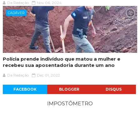
Da Redação
Nov 06, 2024
CADÁVER
Polícia prende indivíduo que matou a mulher e
recebeu sua aposentadoria durante um ano
Da Redação
Dec 01, 2022
FACEBOOK
BLOGGER
DISQUS
IMPOSTÔMETRO