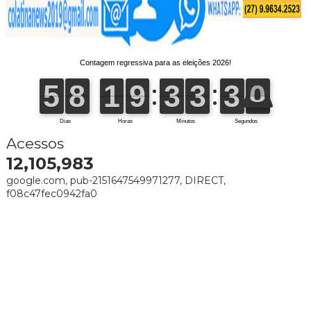
Acessos
12,105,983
google.com, pub-2151647549971277, DIRECT,
f08c47fec0942fa0