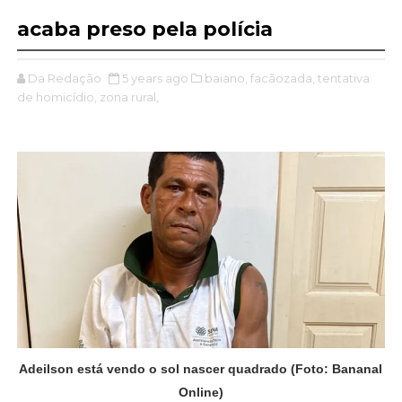
acaba preso pela polícia
Da Redação
5 years ago
baiano,
facãozada,
tentativa
de homicídio,
zona rural,
Adeilson está vendo o sol nascer quadrado (Foto: Bananal
Online)