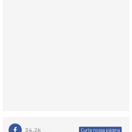
34.2k
Curta nossa página
likes