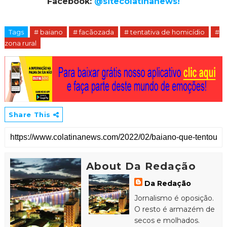
Facebook:
@sitecolatinanews!
Tags
# baiano
# facãozada
# tentativa de homicídio
#
zona rural
Share This
About Da Redação
Da Redação
Jornalismo é oposição.
O resto é armazém de
secos e molhados.