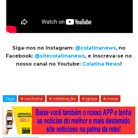
Siga-nos no Instagram:
@colatinanews
, no
Facebook:
@sitecolatinanews
, e inscreva-se no
nosso canal no Youtube:
Colatina News
!
Tags
# cachorro
# celebração
# igreja
# missa