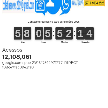
Acessos
12,108,061
google.com, pub-2151647549971277, DIRECT,
f08c47fec0942fa0