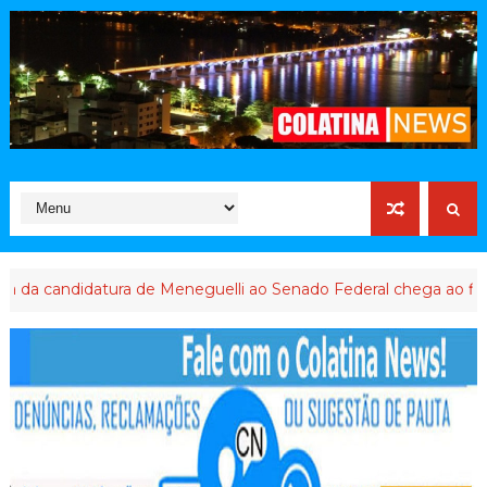
idatura de Meneguelli ao Senado Federal chega ao final
ABU