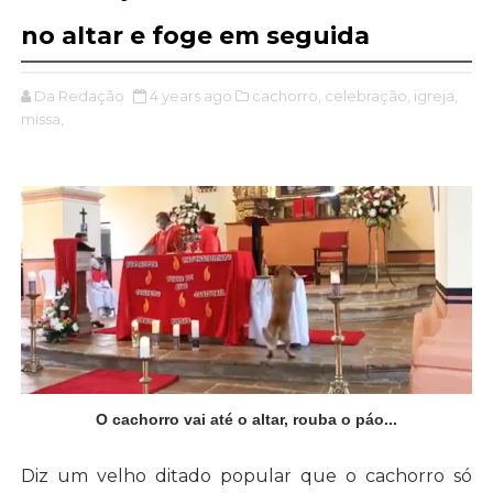
no altar e foge em seguida
Da Redação
4 years ago
cachorro,
celebração,
igreja,
missa,
O cachorro vai até o altar, rouba o páo...
Diz um velho ditado popular que o cachorro só