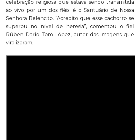
celebração religiosa que estava sendo transmitida
ao vivo por um dos fiéis, é o Santuário de Nossa
Senhora Belencito. “Acredito que esse cachorro se
superou no nível de heresia”, comentou o fiel
Rúben Darío Toro López, autor das imagens que
viralizaram.