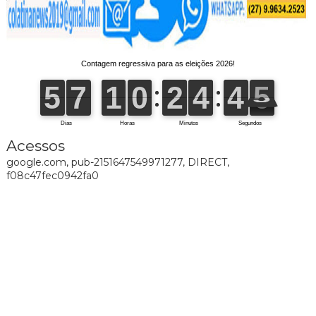
Acessos
google.com, pub-2151647549971277, DIRECT,
f08c47fec0942fa0