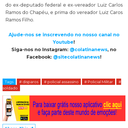
do ex-deputado federal e ex-vereador Luiz Carlos
Ramos do Chapéu, e prima do vereador Luiz Caros
Ramos Filho.
Ajude-nos se inscrevendo no nosso canal no
Youtube
!
Siga-nos no Instagram:
@colatinanews
, no
Facebook:
@sitecolatinanews
!
Tags
# disparos
# policial assassino
# Policial Militar
#
soldado