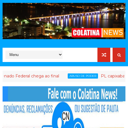
deral chega ao final
PL capixaba: o partido
ABUSO DE PODER