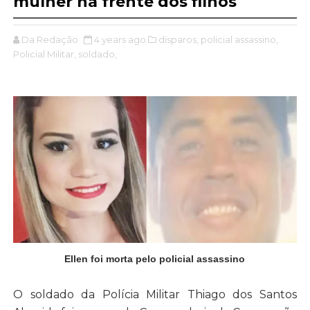
mulher na frente dos filhos
Da Redação
4 years ago
disparos,
policial assassino,
Policial Militar,
soldado,
Ellen foi morta pelo policial assassino
O soldado da Polícia Militar Thiago dos Santos