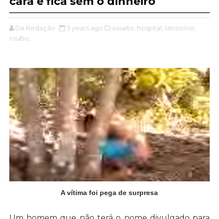
cara e fica sem o dinheiro
Da Redação
3 years ago
assalto,
hospital,
latrocínio,
roubo,
A vítima foi pega de surpresa
Um homem que não terá o nome divulgado para