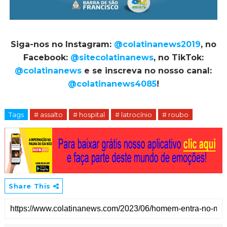
Siga-nos no Instagram:
@colatinanews2019
, no
Facebook:
@sitecolatinanews
, no TikTok:
@colatinanews
e se inscreva no nosso canal:
@colatinanews4085
!
Tags
# assalto
# hospital
# latrocínio
# roubo
Share This