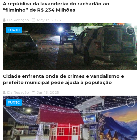
A república da lavanderia: do rachadão ao
“filminho” de R$ 234 Milhões
Da Redação
May 18, 2026
FURTO
Cidade enfrenta onda de crimes e vandalismo e
prefeito municipal pede ajuda à população
Da Redação
Jan 13, 2025
FURTO