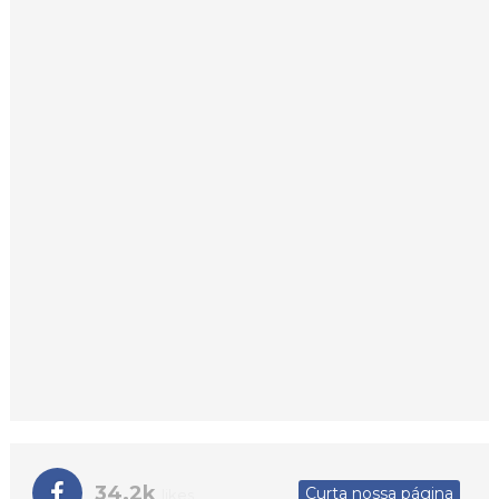
34.2k
Curta nossa página
likes