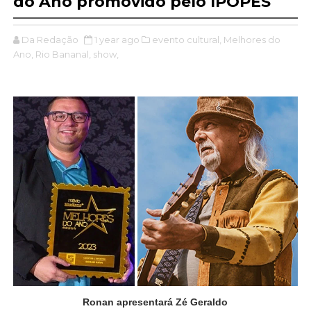
do Ano promovido pelo IPOPES
Da Redação
1 year ago
evento cultural,
Melhores do
Ano,
Rio Bananal,
show,
Ronan apresentará Zé Geraldo