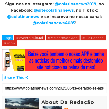
Siga-nos no Instagram:
@colatinanews2019
, no
Facebook:
@sitecolatinanews
, no TikTok:
@colatinanews
e se inscreva no nosso canal:
@colatinanews4085
!
Tags
# evento cultural
# Melhores do Ano
# Rio Bananal
# show
Share This
About Da Redação