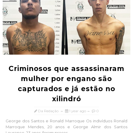
Criminosos que assassinaram
mulher por engano são
capturados e já estão no
xilindró
Da Redação
1 year ago
0
George dos Santos e Ronald Marroque Os indivíduos Ronald
Marroque Mendes, 20 anos e George Almir dos Santos
Lourenço, 23 anos, foram presos ...