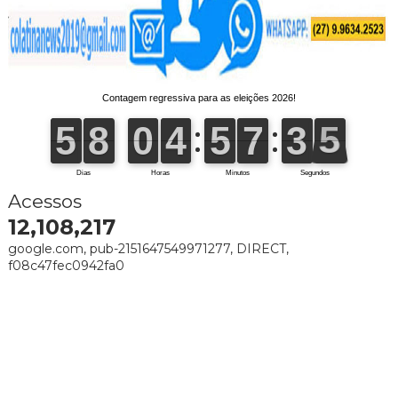
Acessos
12,108,217
google.com, pub-2151647549971277, DIRECT,
f08c47fec0942fa0