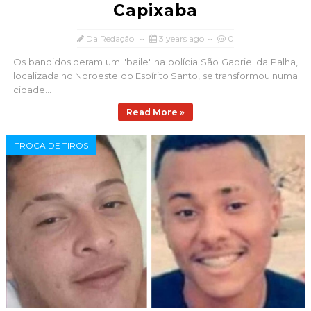
Capixaba
Da Redação
3 years ago
0
Os bandidos deram um "baile" na polícia São Gabriel da Palha,
localizada no Noroeste do Espírito Santo, se transformou numa
cidade...
Read More »
TROCA DE TIROS