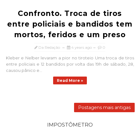
Confronto. Troca de tiros
entre policiais e bandidos tem
mortos, feridos e um preso
Da Redação
4 years ago
0
Kleber e Nelber levaram a pior no tiroteio Uma troca de tiros
entre policiais e 12 bandidos por volta das 19h de sábado, 28,
causou pânico e...
Read More »
Postagens mais antigas
IMPOSTÔMETRO