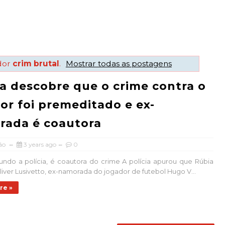
dor
crim brutal
.
Mostrar todas as postagens
ia descobre que o crime contra o
or foi premeditado e ex-
rada é coautora
ão
3 years ago
0
undo a polícia, é coautora do crime A polícia apurou que Rúbia
liver Lusivetto, ex-namorada do jogador de futebol Hugo V...
re »