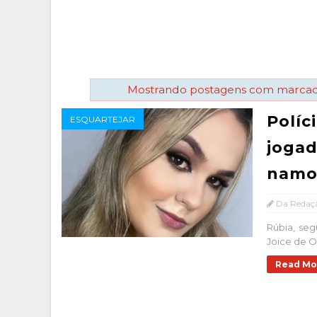
Mostrando postagens com marca
Políc
ESQUARTEJAR
jogad
namo
Da Redaç
Rúbia, seg
Joice de O
Read Mo