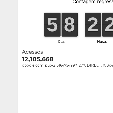
Acessos
12,105,668
google.com, pub-2151647549971277, DIRECT, f08c