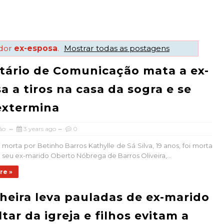
ador
ex-esposa
.
Mostrar todas as postagens
tário de Comunicação mata a ex-
a a tiros na casa da sogra e se
extermina
ão
3 years ago
0
i morta por Betinho Barros Kathylle de Sá Silva, 19 anos, foi morta
lo seu ex-marido Oberto Nóbrega de Barros Oliveira,...
re »
heira leva pauladas de ex-marido
ltar da igreja e filhos evitam a