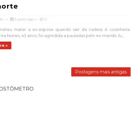
morte
ão
5 years ago
0
ometeu matar a ex-esposa quando sair da cadeia A cozinheira
rea Nunes, 43 anos, foi agredida a pauladas pelo ex-marido Ju...
re »
Postagens mais antigas
POSTÔMETRO