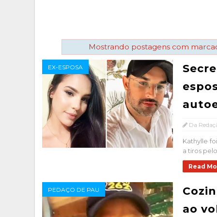
Mostrando postagens com marc
Secre
EX-ESPOSA
espos
auto
Da Redaç
Kathylle fo
a tiros pe
Read Mo
Cozin
PEDAÇO DE PAU
ao vo