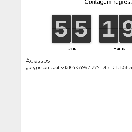
Acessos
google.com, pub-2151647549971277, DIRECT, f08c