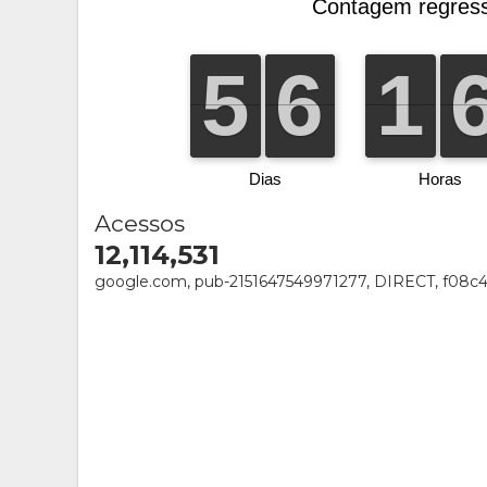
Acessos
12,114,531
google.com, pub-2151647549971277, DIRECT, f08c