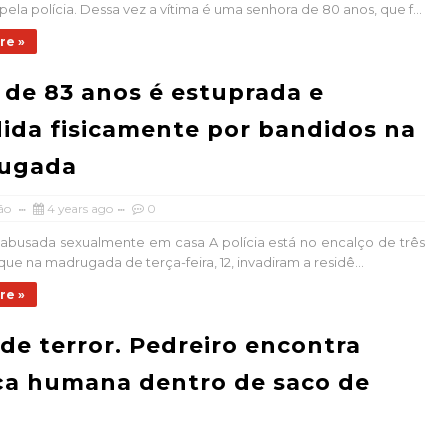
pela polícia. Dessa vez a vítima é uma senhora de 80 anos, que f...
re »
 de 83 anos é estuprada e
ida fisicamente por bandidos na
ugada
ão
4 years ago
0
i abusada sexualmente em casa A polícia está no encalço de três
que na madrugada de terça-feira, 12, invadiram a residê...
re »
de terror. Pedreiro encontra
ça humana dentro de saco de