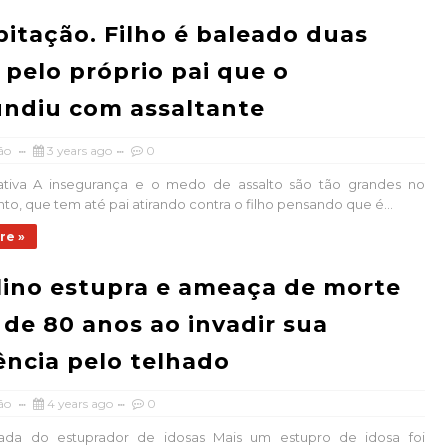
pitação. Filho é baleado duas
 pelo próprio pai que o
ndiu com assaltante
ão
3 years ago
0
trativa A insegurança e o medo de assalto são tão grandes no
nto, que tem até pai atirando contra o filho pensando que é...
re »
lino estupra e ameaça de morte
 de 80 anos ao invadir sua
ência pelo telhado
ão
4 years ago
0
da do estuprador de idosas Mais um estupro de idosa foi