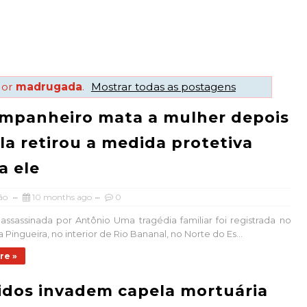
dor
madrugada
.
Mostrar todas as postagens
mpanheiro mata a mulher depois
la retirou a medida protetiva
a ele
ão
10 months ago
0
i assassinada por Antônio Uma tragédia familiar foi registrada no
Pingueira, no interior de Rio Bananal, no Norte do Es...
re »
dos invadem capela mortuária