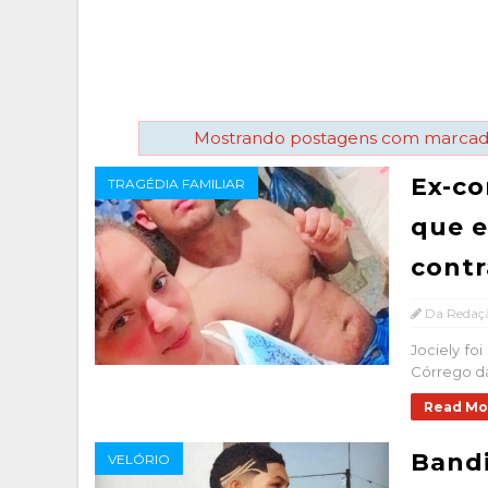
Mostrando postagens com marca
Ex-co
TRAGÉDIA FAMILIAR
que e
contr
Da Redaç
Jociely fo
Córrego da 
Read Mo
Bandi
VELÓRIO