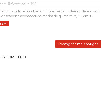
ão
6 years ago
0
a humana foi encontrada por um pedreiro dentro de um saco
A descoberta aconteceu na manhã de quinta-feira, 30, em u...
re »
Postagens mais antigas
POSTÔMETRO