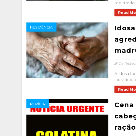
registrado 
Read Mo
Idosa
RESIDÊNCIA
agred
madr
Da Redaç
A idosa fo
indivíduos 
Read Mo
Cena 
PERÍCIA
cabe
ração