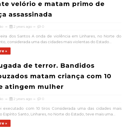
te velório e matam primo de
ça assassinada
ão
2 years ago
0
reira dos Santos A onda de violência em Linhares, no Norte do
anto, considerada uma das cidades mais violentas do Estado...
re »
gada de terror. Bandidos
puzados matam criança com 10
 e atingem mulher
ão
2 years ago
0
oi executado com 10 tiros Considerada uma das cidades mais
o Espírito Santo, Linhares, no Norte do Estado, teve mais uma...
re »