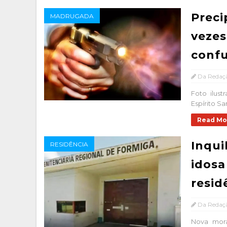
Preci
MADRUGADA
vezes
confu
Da Redaç
Foto ilus
Espírito Sa
Read Mo
Inqui
RESIDÊNCIA
idosa
resid
Da Redaç
Nova mora