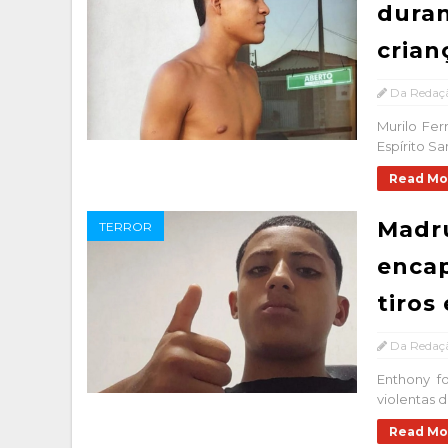
duran
crian
Da Redaç
Murilo Fer
Espírito S
Read Mo
Madru
TERROR
enca
tiros
Da Redaç
Enthony f
violentas d
Read Mo