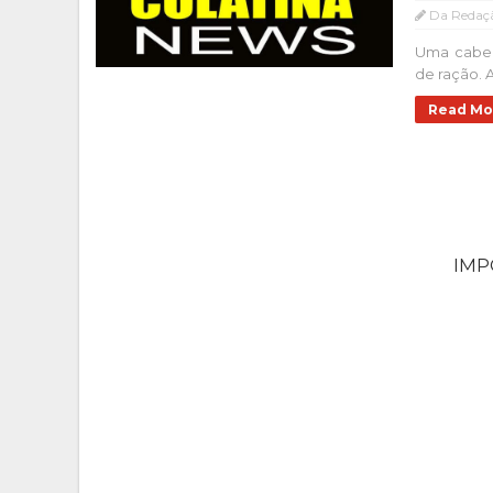
Da Redaç
Uma cabeç
de ração. 
Read Mo
IM