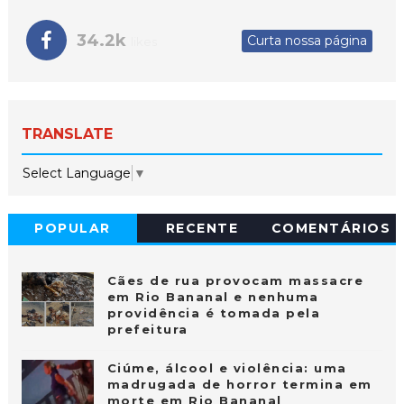
34.2k
Curta nossa página
likes
TRANSLATE
Select Language
▼
POPULAR
RECENTE
COMENTÁRIOS
Cães de rua provocam massacre
em Rio Bananal e nenhuma
providência é tomada pela
prefeitura
Ciúme, álcool e violência: uma
madrugada de horror termina em
morte em Rio Bananal