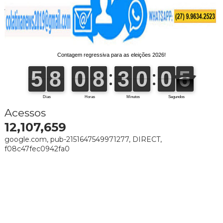
Acessos
12,107,659
google.com, pub-2151647549971277, DIRECT,
f08c47fec0942fa0