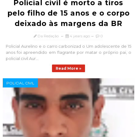
Policial civil é morto a tiros
pelo filho de 15 anos e o corpo
deixado às margens da BR
Da Redação
4 years ago
0
Policial Aurelino e o carro carbonizad o Um adolescente de 15
anos foi apreendido em flagrante por matar o próprio pai, o
policial civil Aur...
Read More »
POLICIAL CIVIL