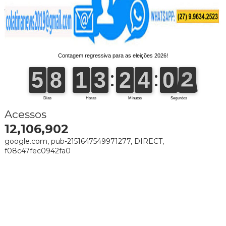
Acessos
12,106,902
google.com, pub-2151647549971277, DIRECT,
f08c47fec0942fa0