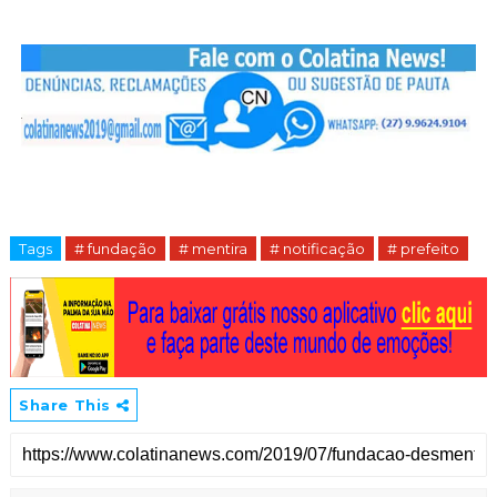
Tags
# fundação
# mentira
# notificação
# prefeito
Share This