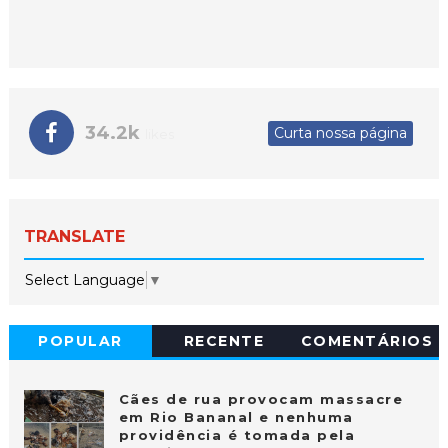
34.2k
Curta nossa página
likes
TRANSLATE
Select Language
▼
POPULAR
RECENTE
COMENTÁRIOS
Cães de rua provocam massacre
em Rio Bananal e nenhuma
providência é tomada pela