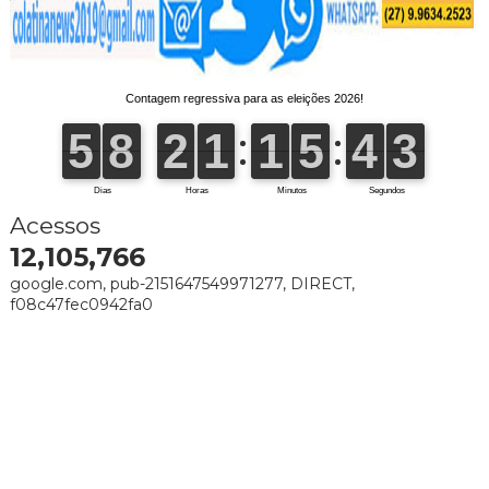
Acessos
12,105,766
google.com, pub-2151647549971277, DIRECT,
f08c47fec0942fa0