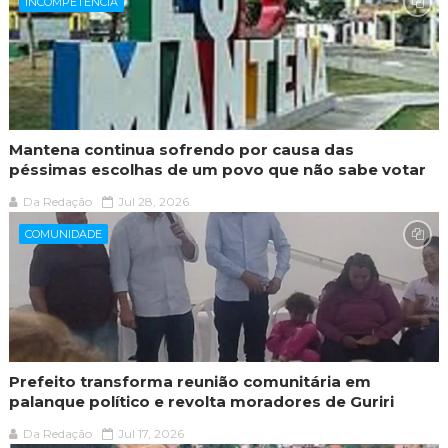
INCOMPETÊNCIA
Mantena continua sofrendo por causa das
péssimas escolhas de um povo que não sabe votar
Da Redação
Jul 28, 2026
COMUNIDADE
Prefeito transforma reunião comunitária em
palanque político e revolta moradores de Guriri
Da Redação
Jul 17, 2026