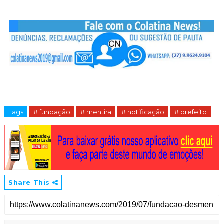
Tags
# fundação
# mentira
# notificação
# prefeito
Share This