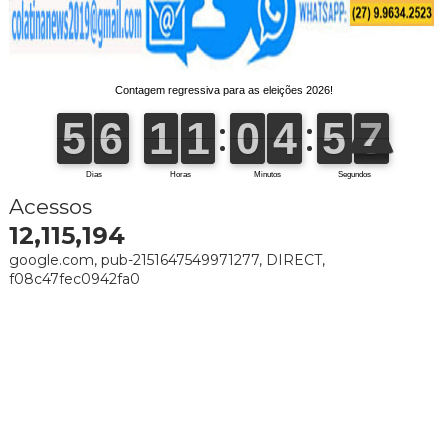
Acessos
12,115,194
google.com, pub-2151647549971277, DIRECT,
f08c47fec0942fa0