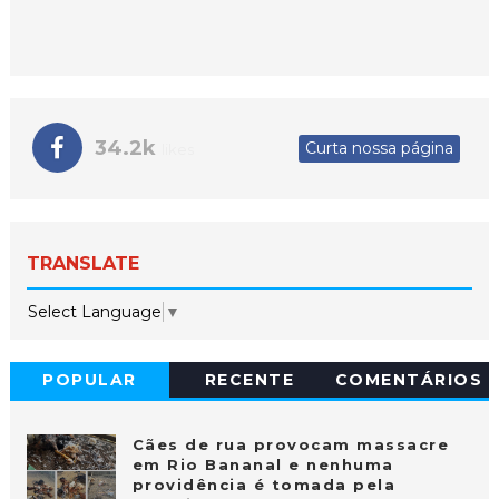
34.2k
Curta nossa página
likes
TRANSLATE
Select Language
▼
POPULAR
RECENTE
COMENTÁRIOS
Cães de rua provocam massacre
em Rio Bananal e nenhuma
providência é tomada pela