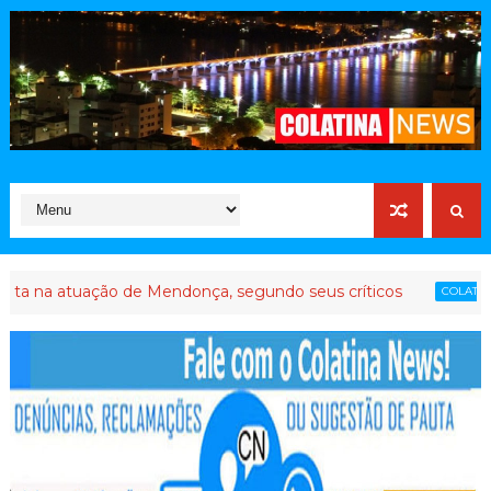
tuação de Mendonça, segundo seus críticos
Até que
COLATINA