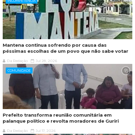
INCOMPETÊNCIA
Mantena continua sofrendo por causa das
péssimas escolhas de um povo que não sabe votar
Da Redação
Jul 28, 2026
COMUNIDADE
Prefeito transforma reunião comunitária em
palanque político e revolta moradores de Guriri
Da Redação
Jul 17, 2026