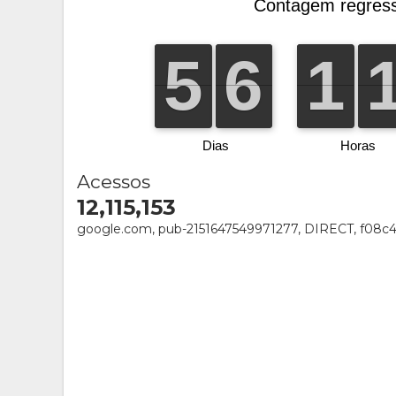
Acessos
12,115,153
google.com, pub-2151647549971277, DIRECT, f08c