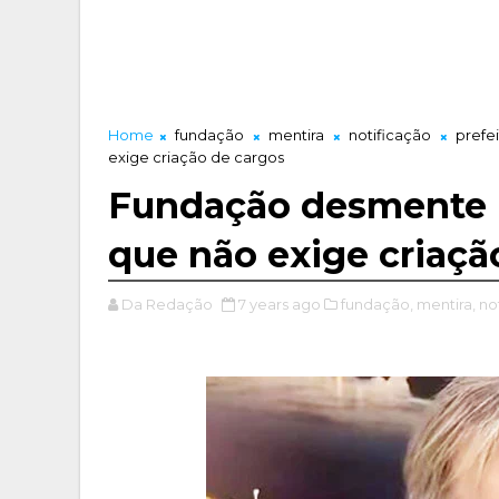
Home
fundação
mentira
notificação
prefe
exige criação de cargos
Fundação desmente pr
que não exige criaçã
Da Redação
7 years ago
fundação,
mentira,
no