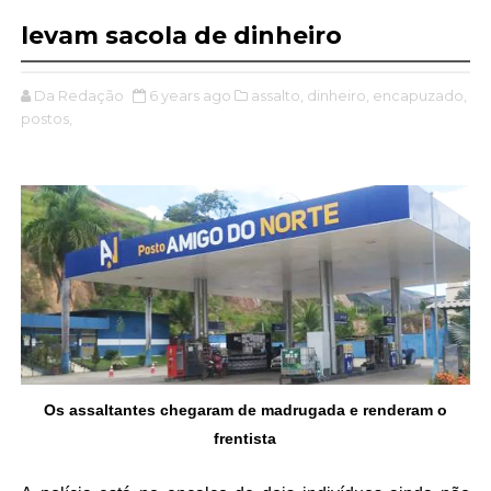
levam sacola de dinheiro
Da Redação
6 years ago
assalto,
dinheiro,
encapuzado,
postos,
Os assaltantes chegaram de madrugada e renderam o
frentista