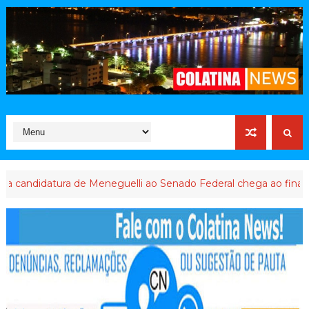
datura de Meneguelli ao Senado Federal chega ao final
ABUS