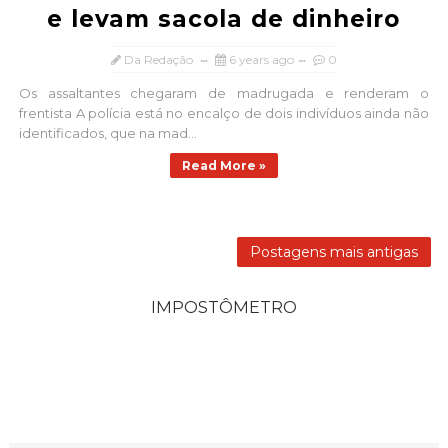
e levam sacola de dinheiro
Da Redação
6 years ago
0
Os assaltantes chegaram de madrugada e renderam o
frentista A polícia está no encalço de dois indivíduos ainda não
identificados, que na mad...
Read More »
Postagens mais antigas
IMPOSTÔMETRO