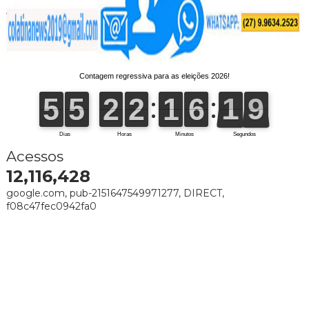
Acessos
12,116,428
google.com, pub-2151647549971277, DIRECT,
f08c47fec0942fa0