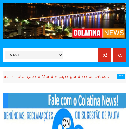
tuação de Mendonça, segundo seus críticos
Até qu
COLATINA