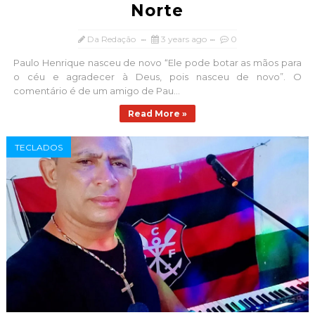
Norte
Da Redação
3 years ago
0
Paulo Henrique nasceu de novo “Ele pode botar as mãos para
o céu e agradecer à Deus, pois nasceu de novo”. O
comentário é de um amigo de Pau...
Read More »
TECLADOS