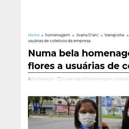
Home
homenagem
Joana D'arc
transporte
usuárias de coletivos da empresa
Numa bela homenagem
flores a usuárias de 
Da Redação
5 years ago
homenagem,
Joana D