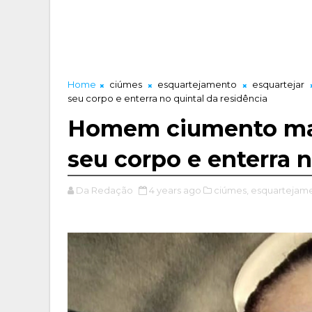
Home
ciúmes
esquartejamento
esquartejar
seu corpo e enterra no quintal da residência
Homem ciumento mat
seu corpo e enterra n
Da Redação
4 years ago
ciúmes,
esquartejame