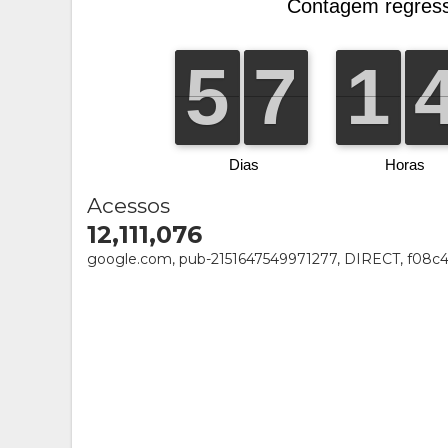
Acessos
12,111,076
google.com, pub-2151647549971277, DIRECT, f08c