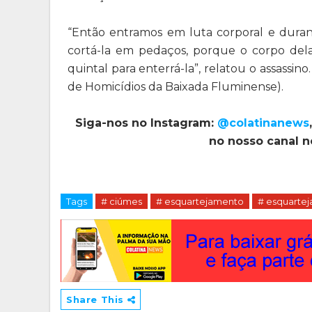
“Então entramos em luta corporal e durante
cortá-la em pedaços, porque o corpo de
quintal para enterrá-la”, relatou o assassi
de Homicídios da Baixada Fluminense).
Siga-nos no Instagram:
@colatinanews
no nosso canal 
Tags
# ciúmes
# esquartejamento
# esquartej
Share This