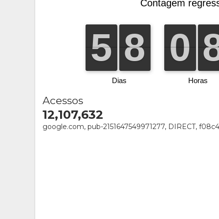
Acessos
12,107,632
google.com, pub-2151647549971277, DIRECT, f08c