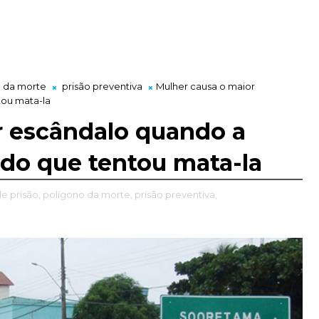
 da morte
prisão preventiva
Mulher causa o maior
tou mata-la
r escândalo quando a
ido que tentou mata-la
 prisão,
polígono da morte,
prisão preventiva,