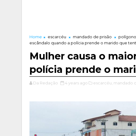
Home
escarcéu
mandado de prisão
polígono
escândalo quando a polícia prende o marido que ten
Mulher causa o maio
polícia prende o mar
Da Redação
4 years ago
escarcéu,
mandado de