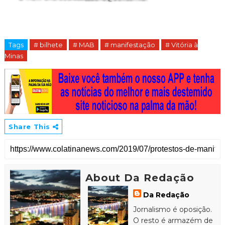
Tags
# bilhete
# MAB
# manifestação
# Vitória à
Minas
Share This
About Da Redação
Da Redação
Jornalismo é oposição.
O resto é armazém de