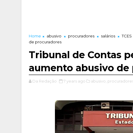
Home
abusivo
procuradores
salários
TCES
de procuradores
Tribunal de Contas p
aumento abusivo de 
Da Redação
7 years ago
abusivo,
procuradores