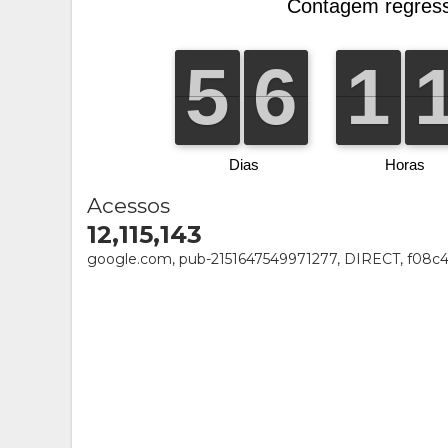
Acessos
12,115,143
google.com, pub-2151647549971277, DIRECT, f08c