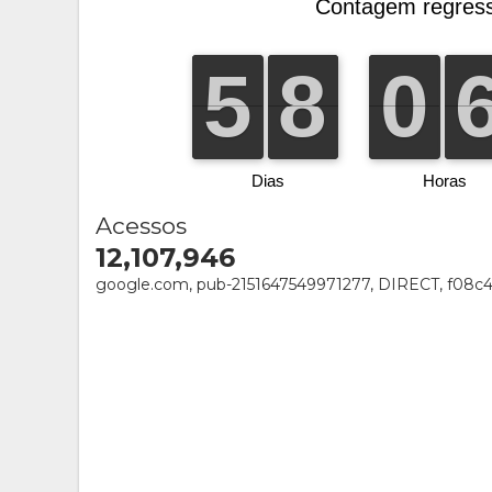
Acessos
12,107,946
google.com, pub-2151647549971277, DIRECT, f08c