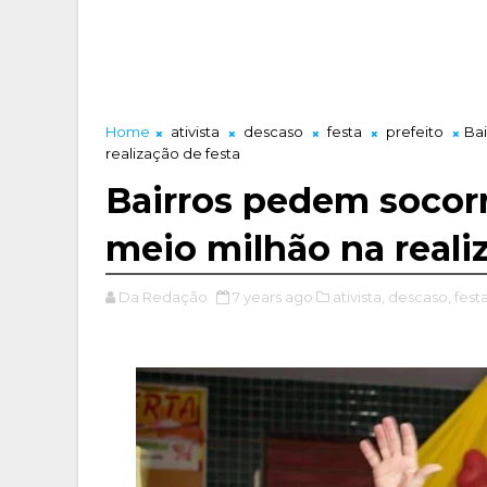
Home
ativista
descaso
festa
prefeito
Bai
realização de festa
Bairros pedem socorr
meio milhão na reali
Da Redação
7 years ago
ativista,
descaso,
festa