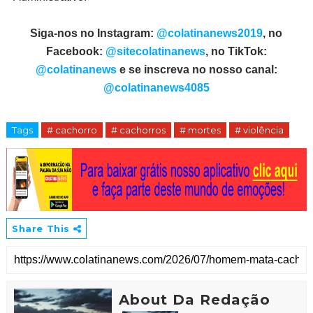
Siga-nos no Instagram:
@colatinanews2019
, no
Facebook:
@sitecolatinanews
, no TikTok:
@colatinanews
e se inscreva no nosso canal:
@colatinanews4085
Tags
# cachorro
# cachorros
# mortes
# violência
Share This
About Da Redação