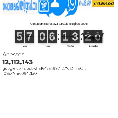
Acessos
12,112,143
google.com, pub-2151647549971277, DIRECT,
f08c47fec0942fa0