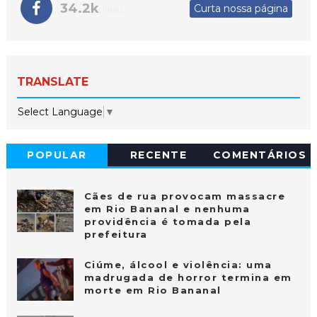
34.2k
Curta nossa página
likes
TRANSLATE
Select Language
▼
POPULAR
RECENTE
COMENTÁRIOS
Cães de rua provocam massacre
em Rio Bananal e nenhuma
providência é tomada pela
prefeitura
Ciúme, álcool e violência: uma
madrugada de horror termina em
morte em Rio Bananal