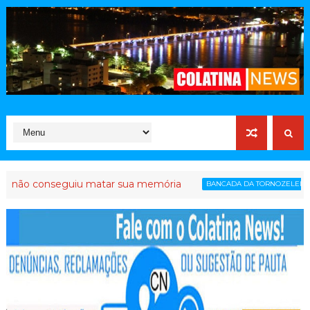
nseguiu matar sua memória
PL capi
BANCADA DA TORNOZELEIRA