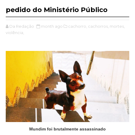
pedido do Ministério Público
Da Redação
month ago
cachorro,
cachorros,
mortes,
violência,
Mundim foi brutalmente assassinado