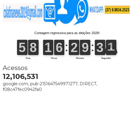
Acessos
12,106,531
google.com, pub-2151647549971277, DIRECT,
f08c47fec0942fa0