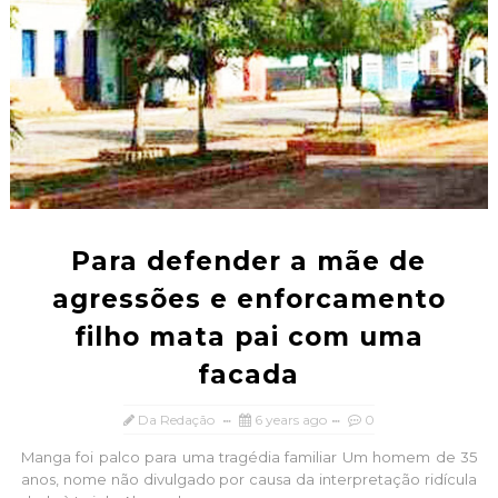
Para defender a mãe de
agressões e enforcamento
filho mata pai com uma
facada
Da Redação
6 years ago
0
Manga foi palco para uma tragédia familiar Um homem de 35
anos, nome não divulgado por causa da interpretação ridícula