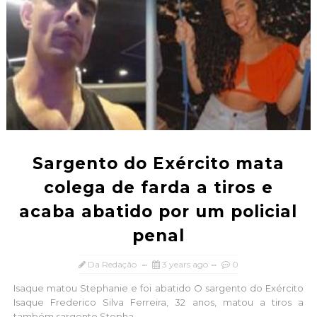
Sargento do Exército mata
colega de farda a tiros e
acaba abatido por um policial
penal
Da Redação
3 years ago
0
Isaque matou Stephanie e foi abatido O sargento do Exército
Isaque Frederico Silva Ferreira, 32 anos, matou a tiros a
também sargento Stepha...