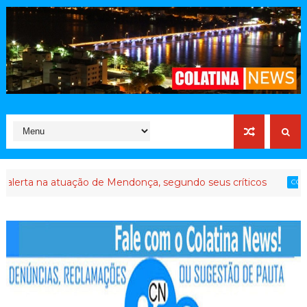
tuação de Mendonça, segundo seus críticos
Até qu
COLATINA