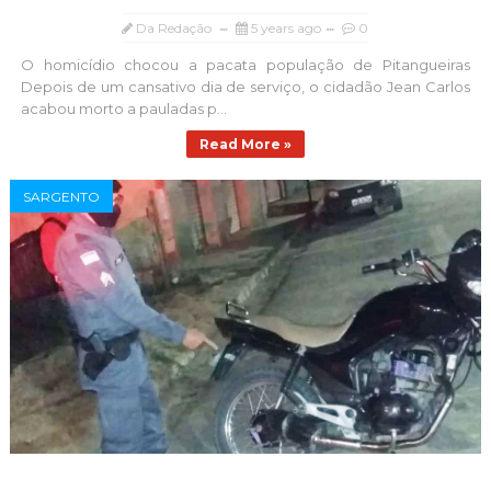
Da Redação
5 years ago
0
O homicídio chocou a pacata população de Pitangueiras
Depois de um cansativo dia de serviço, o cidadão Jean Carlos
acabou morto a pauladas p...
Read More »
SARGENTO