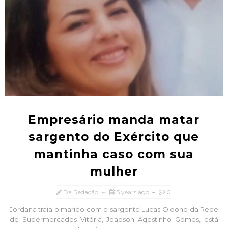
Empresário manda matar
sargento do Exército que
mantinha caso com sua
mulher
Da Redação
5 years ago
0
Jordana traia o marido com o sargento Lucas O dono da Rede
de Supermercados Vitória, Joabson Agostinho Gomes, está