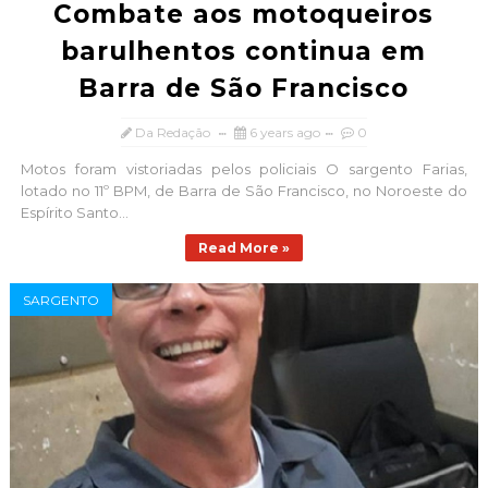
Combate aos motoqueiros
barulhentos continua em
Barra de São Francisco
Da Redação
6 years ago
0
Motos foram vistoriadas pelos policiais O sargento Farias,
lotado no 11º BPM, de Barra de São Francisco, no Noroeste do
Espírito Santo...
Read More »
SARGENTO