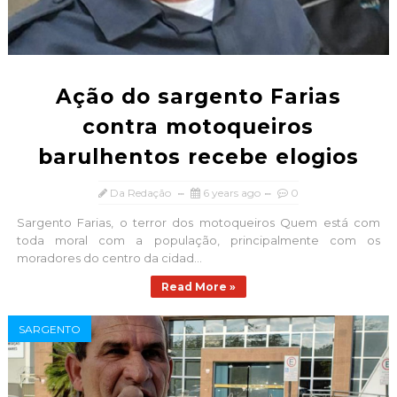
Ação do sargento Farias
contra motoqueiros
barulhentos recebe elogios
Da Redação
6 years ago
0
Sargento Farias, o terror dos motoqueiros Quem está com
toda moral com a população, principalmente com os
moradores do centro da cidad...
Read More »
SARGENTO