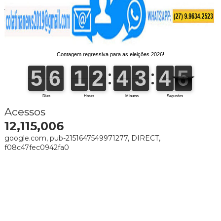
Acessos
12,115,006
google.com, pub-2151647549971277, DIRECT,
f08c47fec0942fa0