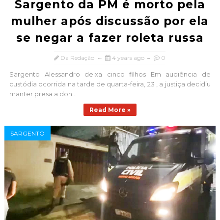
Sargento da PM é morto pela
mulher após discussão por ela
se negar a fazer roleta russa
Da Redação
4 years ago
0
Sargento Alessandro deixa cinco filhos Em audiência de
custódia ocorrida na tarde de quarta-feira, 23 , a justiça decidiu
manter presa a don...
Read More »
SARGENTO