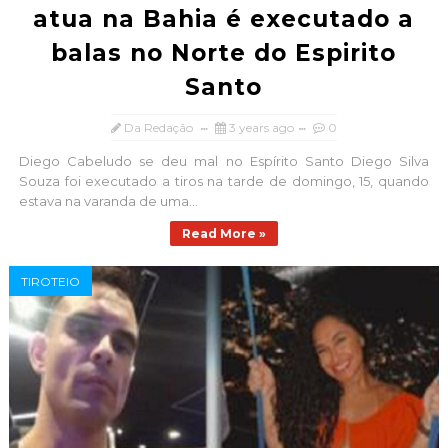
atua na Bahia é executado a
balas no Norte do Espirito
Santo
Da Redação
3 years ago
0
Diego Cabeludo se deu mal no Espírito Santo Diego Silva
Souza foi executado a tiros na tarde de domingo, 15, quando
estava na varanda de uma...
Read More »
TIROTEIO