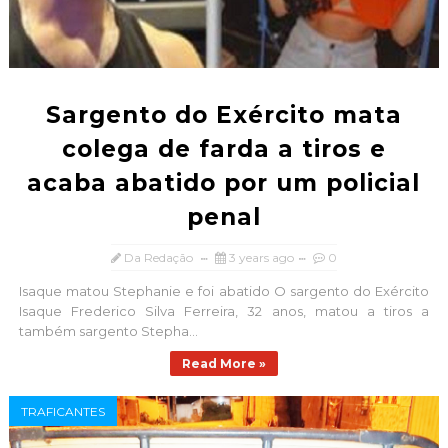
Sargento do Exército mata
colega de farda a tiros e
acaba abatido por um policial
penal
Da Redação
3 years ago
0
Isaque matou Stephanie e foi abatido O sargento do Exército
Isaque Frederico Silva Ferreira, 32 anos, matou a tiros a
também sargento Stepha...
Read More »
TRAFICANTES