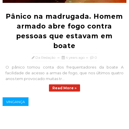
Pânico na madrugada. Homem
armado abre fogo contra
pessoas que estavam em
boate
Da Redação
4 years ago
0
O pânico tomou conta dos frequentadores da boate A
facilidade de acesso a armas de fogo, que nos últimos quatro
anos tem provocado muitas tr...
Read More »
VINGANÇA