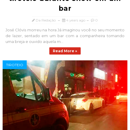
bar
Da Redação
4 years ago
0
José Clóvis morreu na hora Já imaginou você no seu momento
de lazer, sentado em um bar com a companheira tomando
uma breja e ouvido aquela m...
Read More »
TIROTEIO