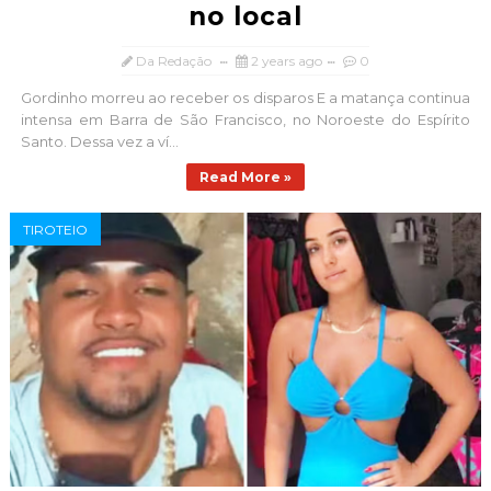
no local
Da Redação
2 years ago
0
Gordinho morreu ao receber os disparos E a matança continua
intensa em Barra de São Francisco, no Noroeste do Espírito
Santo. Dessa vez a ví...
Read More »
TIROTEIO