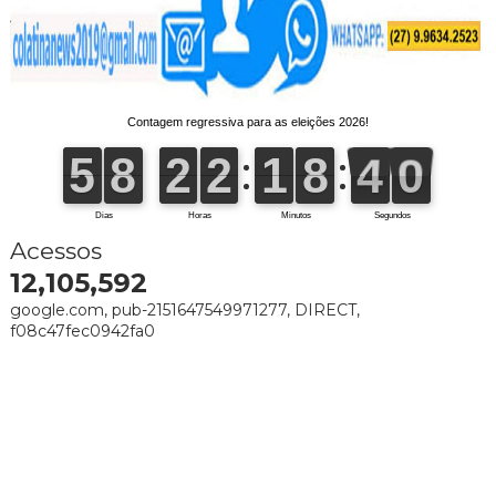
Acessos
12,105,592
google.com, pub-2151647549971277, DIRECT,
f08c47fec0942fa0