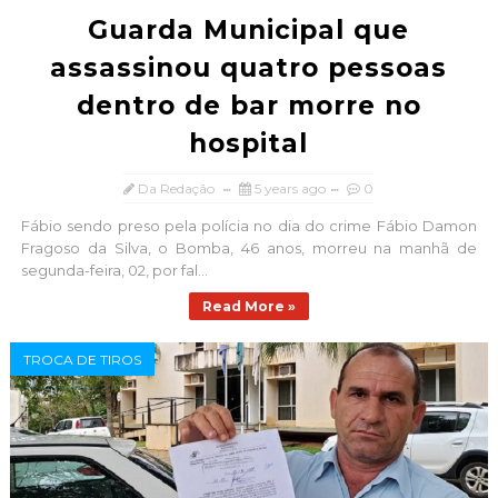
Guarda Municipal que
assassinou quatro pessoas
dentro de bar morre no
hospital
Da Redação
5 years ago
0
Fábio sendo preso pela polícia no dia do crime Fábio Damon
Fragoso da Silva, o Bomba, 46 anos, morreu na manhã de
segunda-feira, 02, por fal...
Read More »
TROCA DE TIROS