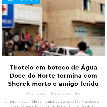
TRÁFICO DE DROGAS
Tiroteio em boteco de Água
Doce do Norte termina com
Sherek morto e amigo ferido
Da Redação
5 years ago
0
Antônio foi socorrido ao hospital de Barra de São Francisco Um
homicídio e uma tentativa de homicídio foi registrado no