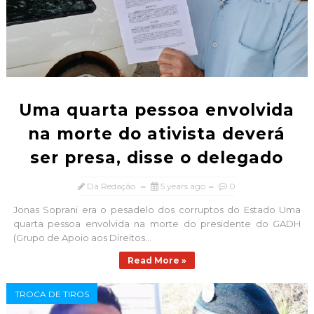
Uma quarta pessoa envolvida
na morte do ativista deverá
ser presa, disse o delegado
Da Redação
5 years ago
0
Jonas Soprani era o pesadelo dos corruptos do Estado Uma
quarta pessoa envolvida na morte do presidente do GADH
(Grupo de Apoio aos Direitos...
Read More »
TROCA DE TIROS