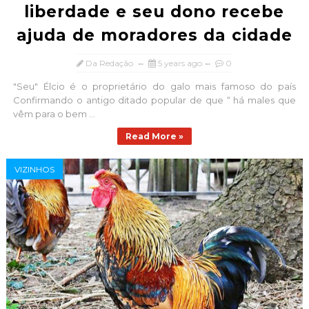
liberdade e seu dono recebe
ajuda de moradores da cidade
Da Redação
5 years ago
0
"Seu" Élcio é o proprietário do galo mais famoso do país
Confirmando o antigo ditado popular de que “ há males que
vêm para o bem ...
Read More »
VIZINHOS