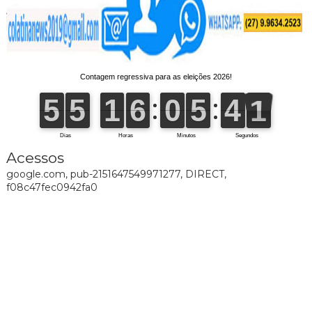
Acessos
google.com, pub-2151647549971277, DIRECT,
f08c47fec0942fa0