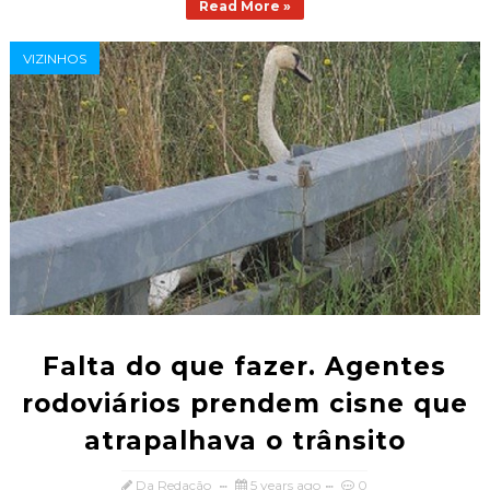
Read More »
VIZINHOS
Falta do que fazer. Agentes
rodoviários prendem cisne que
atrapalhava o trânsito
Da Redação
5 years ago
0