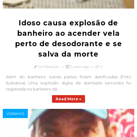
Idoso causa explosão de
banheiro ao acender vela
perto de desodorante e se
salva da morte
Da Redação
5 years ago
0
Além do banheiro outras partes foram danificadas (Foto
ilustrativa) Uma explosão digna de atentado terrorista foi
registrada no banheiro de ...
Read More »
VIZINHOS