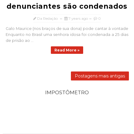
denunciantes são condenados
Da Redação
7 years ago
0
Galo Maurice (nos braços de sua dona) pode cantar à vontade
Enquanto no Brasil uma senhora idosa foi condenada a 25 dias
de prisão ao ...
Read More »
Postagens mais antigas
IMPOSTÔMETRO