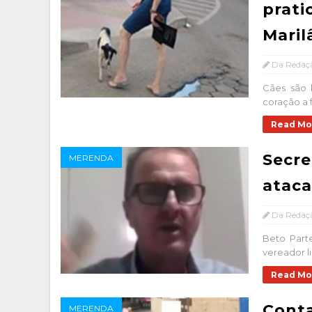
prati
Maril
Da Redaç
Cães são 
coração a 
Read Mo
Secre
MERENDA
ataca
Da Redaç
Beto Parte
vereador li
Read Mo
Conta
MERENDA