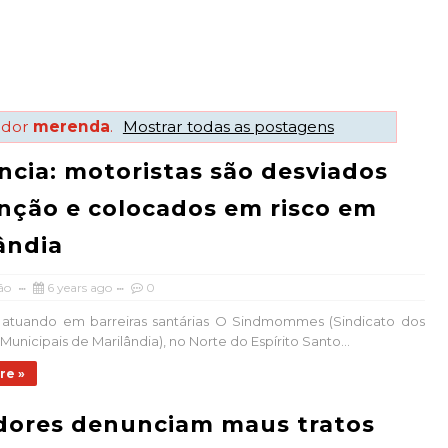
ador
merenda
.
Mostrar todas as postagens
cia: motoristas são desviados
nção e colocados em risco em
ândia
ão
6 years ago
0
s atuando em barreiras santárias O Sindmommes (Sindicato dos
Municipais de Marilândia), no Norte do Espírito Santo...
re »
dores denunciam maus tratos