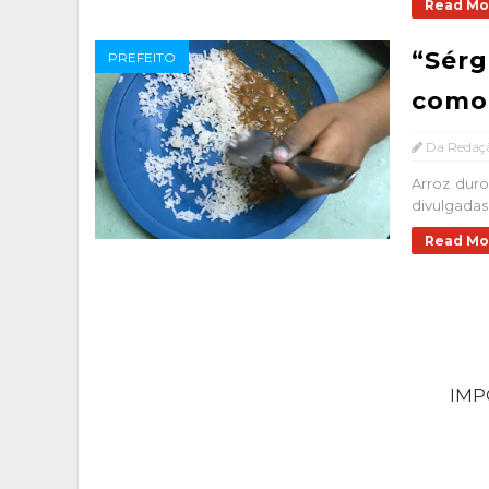
Read Mo
“Sérg
PREFEITO
como 
Da Redaç
Arroz duro
divulgadas
Read Mo
IM