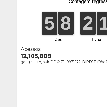
Acessos
12,105,808
google.com, pub-2151647549971277, DIRECT, f08c