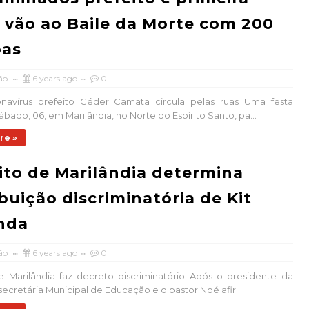
vão ao Baile da Morte com 200
oas
ão
6 years ago
0
avírus prefeito Géder Camata circula pelas ruas Uma festa
ábado, 06, em Marilândia, no Norte do Espírito Santo, pa...
re »
ito de Marilândia determina
ibuição discriminatória de Kit
nda
ão
6 years ago
0
e Marilândia faz decreto discriminatório Após o presidente da
secretária Municipal de Educação e o pastor Noé afir...