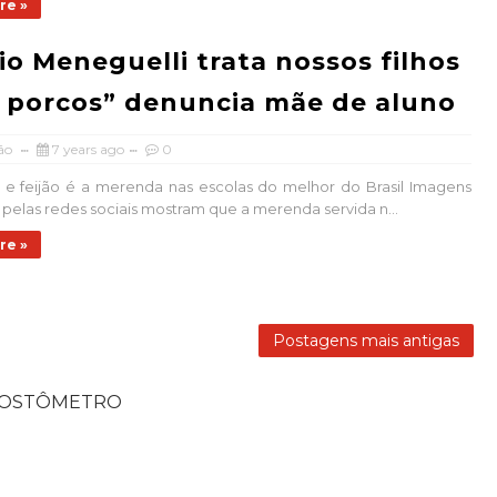
re »
io Meneguelli trata nossos filhos
porcos” denuncia mãe de aluno
ão
7 years ago
0
 e feijão é a merenda nas escolas do melhor do Brasil Imagens
 pelas redes sociais mostram que a merenda servida n...
re »
Postagens mais antigas
POSTÔMETRO