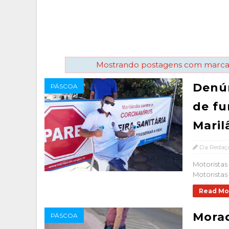
Mostrando postagens com marc
Denún
PÁSCOA
de fu
Maril
Da Redaç
Motorista
Motoristas 
Read Mo
Mora
PÁSCOA