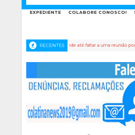
EXPEDIENTE
COLABORE CONOSCO!
 capixaba: o partido onde até faltar a uma reunião pode virar cri
RECENTES