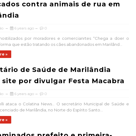
cados contra animais de rua em
ândia
ão
6 years ago
0
hostilizados por moradores e comercianrtes “Chega a doer o
forma que estão tratando os cães abandonados em Marilând...
re »
tário de Saúde de Marilândia
 site por divulgar Festa Macabra
ão
6 years ago
0
lli ataca o Colatina News... O secretário Municipal de Saúde e
cenciado de Marilândia, no Norte do Espírito Santo...
re »
minados prefeito e primeira-