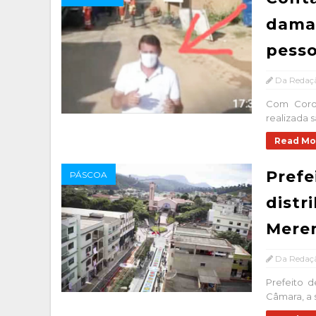
dama 
pess
Da Redaç
Com Coron
realizada s
Read Mo
Prefe
PÁSCOA
distr
Mere
Da Redaç
Prefeito d
Câmara, a 