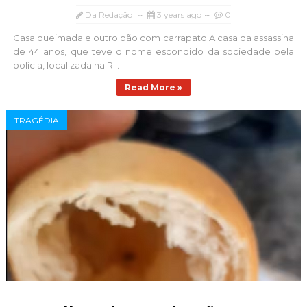
Da Redação
3 years ago
0
Casa queimada e outro pão com carrapato A casa da assassina
de 44 anos, que teve o nome escondido da sociedade pela
polícia, localizada na R...
Read More »
TRAGÉDIA