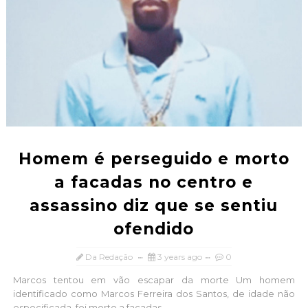
Homem é perseguido e morto
a facadas no centro e
assassino diz que se sentiu
ofendido
Da Redação
3 years ago
0
Marcos tentou em vão escapar da morte Um homem
identificado como Marcos Ferreira dos Santos, de idade não
especificada, foi morto a facadas ...