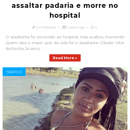
assaltar padaria e morre no
hospital
Da Redação
5 years ago
0
O assaltante foi socorrido ao hospital, mas acabou morrendo
Quem deu o maior azar da vida foi o assaltante Cláudio Vitor
da Rocha, 24 anos, ...
Read More »
TRÁFICO