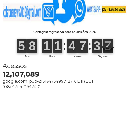
Acessos
12,107,089
google.com, pub-2151647549971277, DIRECT,
f08c47fec0942fa0