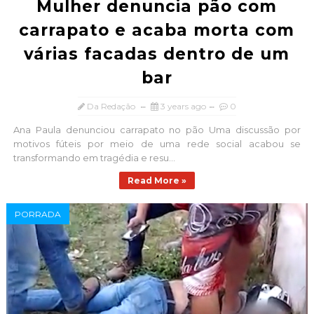
Mulher denuncia pão com
carrapato e acaba morta com
várias facadas dentro de um
bar
Da Redação
3 years ago
0
Ana Paula denunciou carrapato no pão Uma discussão por
motivos fúteis por meio de uma rede social acabou se
transformando em tragédia e resu...
Read More »
PORRADA