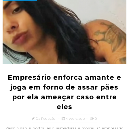
Empresário enforca amante e
joga em forno de assar pães
por ela ameaçar caso entre
eles
Da Redação
4 years ago
0
Yasmin não suportou as queimaduras e morreu O empresário