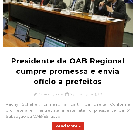
Presidente da OAB Regional
cumpre promessa e envia
ofício a prefeitos
Da Redação
6 years ago
0
Raony Scheffer, primeiro a partir da direita Conforme
prometera em entrevista a este site, o presidente da 5ª
Subseção da OAB/ES, advo...
Read More »