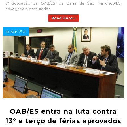
5ª Subseção da OAB/ES, de Barra de São Francisco/ES,
advogado e procurador ...
Read More »
SUBSEÇÃO
OAB/ES entra na luta contra
13º e terço de férias aprovados