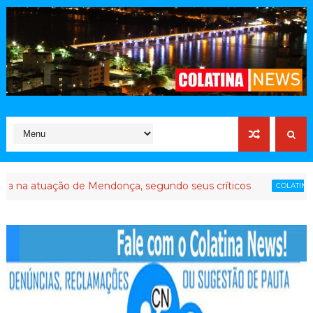
ação de Mendonça, segundo seus críticos
Até que e
COLATINA