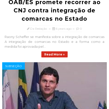
OAB/ES promete recorrer ao
CNJ contra integração de
comarcas no Estado
Da Redação
6 years ago
0
Raony Scheffer se manifesta sobre a integração de comarcas
A integração de comarcas no Estado e a forma como a
medida foi aprovada pel...
Read More »
SUBSEÇÃO