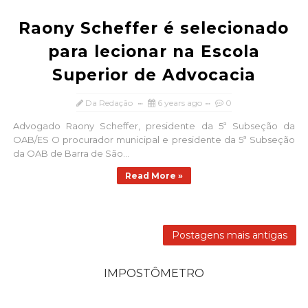
Raony Scheffer é selecionado
para lecionar na Escola
Superior de Advocacia
Da Redação
6 years ago
0
Advogado Raony Scheffer, presidente da 5ª Subseção da
OAB/ES O procurador municipal e presidente da 5ª Subseção
da OAB de Barra de São...
Read More »
Postagens mais antigas
IMPOSTÔMETRO