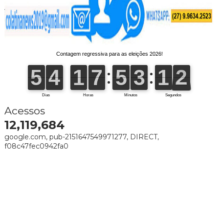
Acessos
12,119,684
google.com, pub-2151647549971277, DIRECT,
f08c47fec0942fa0