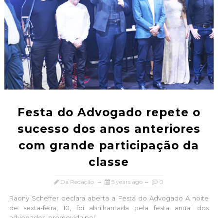
Festa do Advogado repete o
sucesso dos anos anteriores
com grande participação da
classe
Da Redação
5 years ago
0
Raony Scheffer declara aberta a Festa do Advogado A noite
de sexta-feira, 10, foi abrilhantada pela festa anual dos
advogados, promovida pel...