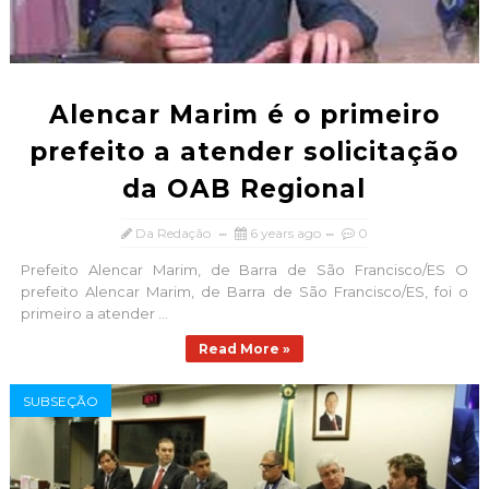
Alencar Marim é o primeiro
prefeito a atender solicitação
da OAB Regional
Da Redação
6 years ago
0
Prefeito Alencar Marim, de Barra de São Francisco/ES O
prefeito Alencar Marim, de Barra de São Francisco/ES, foi o
primeiro a atender ...
Read More »
SUBSEÇÃO