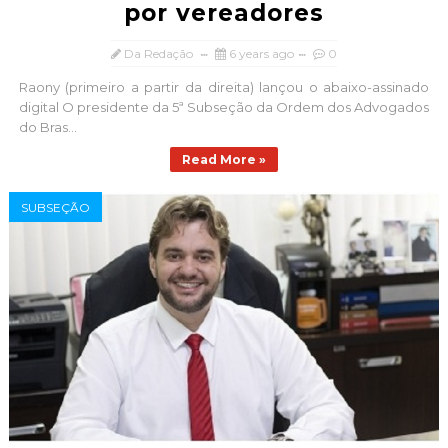
por vereadores
Da Redação
6 years ago
0
Raony (primeiro a partir da direita) lançou o abaixo-assinado
digital O presidente da 5ª Subseção da Ordem dos Advogados
do Bras...
Read More »
SUBSEÇÃO