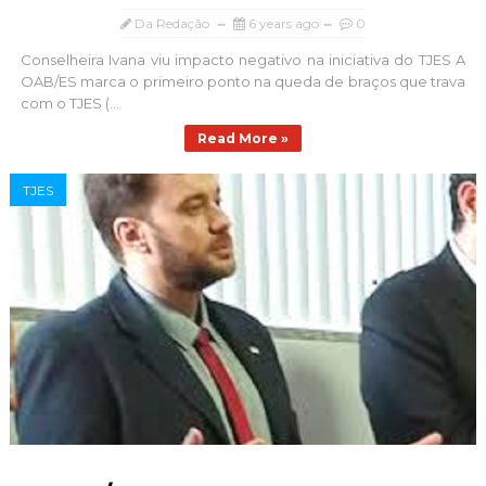
Da Redação
6 years ago
0
Conselheira Ivana viu impacto negativo na iniciativa do TJES A
OAB/ES marca o primeiro ponto na queda de braços que trava
com o TJES (...
Read More »
TJES