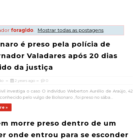
ador
foragido
.
Mostrar todas as postagens
naro é preso pela polícia de
nador Valadares após 20 dias
ido da justiça
ão
2 years ago
0
Civil investiga o caso O indivíduo Weberton Aurélio de Araújo, 42
 conhecido pelo vulgo de Bolsonaro , foi preso no sába...
re »
m morre preso dentro de um
er onde entrou para se esconder