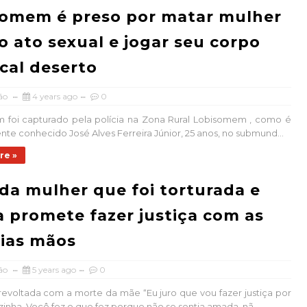
omem é preso por matar mulher
o ato sexual e jogar seu corpo
cal deserto
ão
4 years ago
0
 foi capturado pela polícia na Zona Rural Lobisomem , como é
te conhecido José Alves Ferreira Júnior, 25 anos, no submund...
re »
 da mulher que foi torturada e
 promete fazer justiça com as
ias mãos
ão
5 years ago
0
 revoltada com a morte da mãe “Eu juro que vou fazer justiça por
inha. Você fez o que fez porque não se sentia amada, nã...