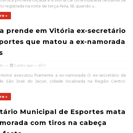
certa a primeira foiçada e a vítima cai Uma inusitada tentativa de
oi registrada na noite de terça-feira, 18, quando u...
re »
ia prende em Vitória ex-secretário
portes que matou a ex-namorada
s
ão
5 years ago
0
Momó executou friamente a ex-namorada O ex-secretário de
de São José do Jacuri, cidade localizada na Região Centro-
re »
tário Municipal de Esportes mata
morada com tiros na cabeça