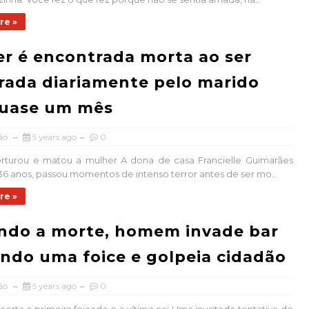
re »
r é encontrada morta ao ser
rada diariamente pelo marido
quase um mês
ão
5 years ago
0
orturou e matou a mulher A dona de casa Francielle Guimarães
 36 anos, passou momentos de intenso terror antes de ser mo...
re »
ndo a morte, homem invade bar
ndo uma foice e golpeia cidadão
ão
5 years ago
0