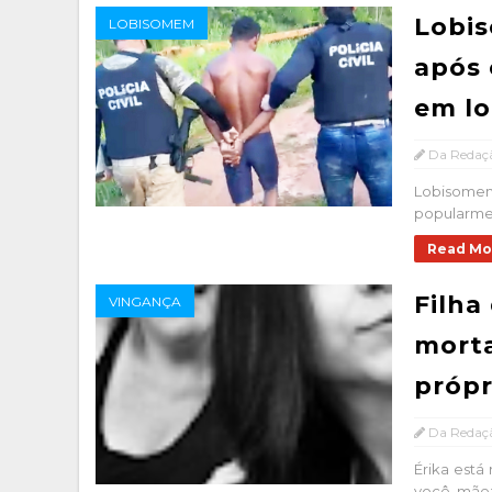
Lobis
LOBISOMEM
após 
em lo
Da Redaç
Lobisomem
popularmen
Read Mo
Filha
VINGANÇA
morta
própr
Da Redaç
Érika está
você, mãez