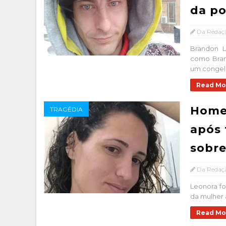
da po
Da Redaç
Brandon 
como Bran
um congel.
Read Mo
Home
TRAGÉDIA
após 
sobre
Da Redaç
Leonora fo
da mulher 
Read Mo