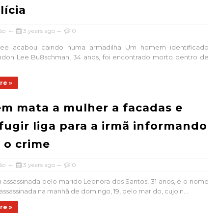
lícia
ão
3 years ago
0
Lee acabou caindo numa armadilha Um homem identificado
don Lee Bu8schman, 34 anos, foi encontrado morto dentro de
..
re »
m mata a mulher a facadas e
fugir liga para a irmã informando
 o crime
ão
3 years ago
0
i assassinada pelo marido Leonora dos Santos, 31 anos, é o nome
assassinada na manhã de domingo, 19, pelo marido, cujo n...
re »