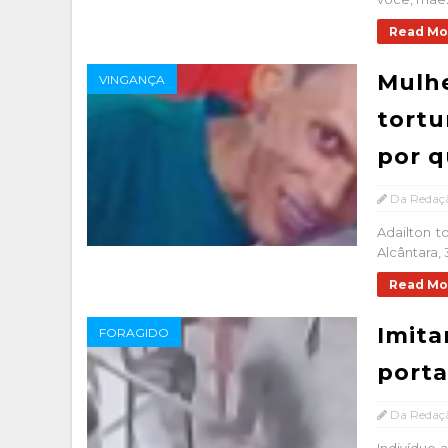
Read Mo
Mulhe
VINGANÇA
tortu
por 
Da Redaç
Adailton t
Alcântara,
Read Mo
Imita
FORAGIDO
porta
Da Redaç