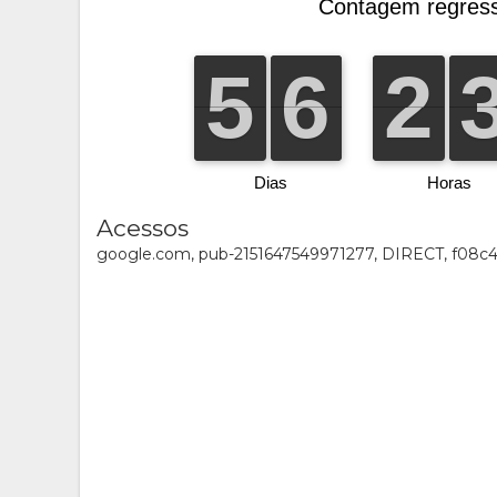
Acessos
google.com, pub-2151647549971277, DIRECT, f08c