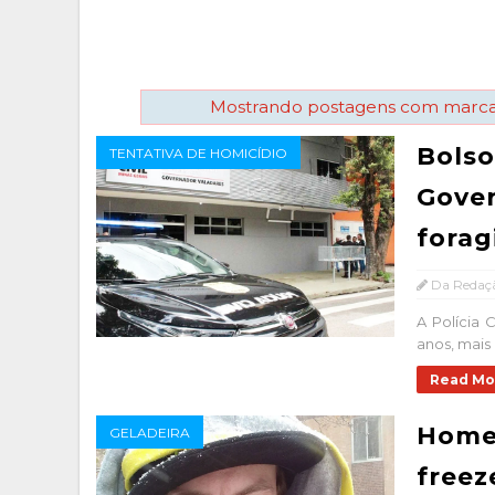
Mostrando postagens com marc
Bolso
TENTATIVA DE HOMICÍDIO
Gover
forag
Da Redaç
A Polícia 
anos, mais
Read Mo
Home
GELADEIRA
freez