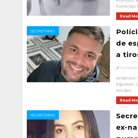
Indivíduo a
homicídio f
Read Mo
Políc
SECRETÁRIO
de es
a tiro
Da Redaç
Anderson 
Esportes 
Nordes...
Read Mo
Secre
SECRETÁRIO
ex-na