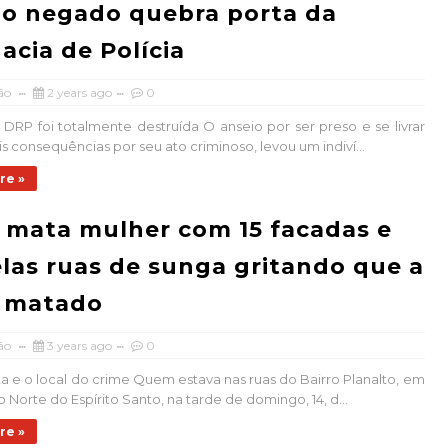
o negado quebra porta da
acia de Polícia
ão
2 years ago
0
 DRP foi totalmente destruída O anseio por ser preso e se livrar
s consequências por seu ato criminoso, levou um indiví...
re »
 mata mulher com 15 facadas e
elas ruas de sunga gritando que a
a matado
ão
3 years ago
0
ta e o local do crime Quem estava nas ruas do Bairro Planalto, em
o Norte do Espírito Santo, na tarde de domingo, 14, d...
re »