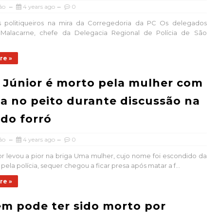
ão
4 years ago
0
 politiqueiros na mira da Corregedoria da PC Os delegados
Malacarne, chefe da Delegacia Regional de Polícia de São
re »
 Júnior é morto pela mulher com
a no peito durante discussão na
 do forró
ão
4 years ago
0
or levou a pior na briga Uma mulher, cujo nome foi escondido da
ela polícia, sequer chegou a ficar presa após matar a f...
re »
m pode ter sido morto por