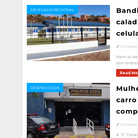
Bandi
DELEGACIA REGIONAL
calad
celul
Da Redaç
Nem as del
tem limites
Read Mo
Mulhe
DESPIROCADA
carro
comp
Da Redaç
A 3ª Dele