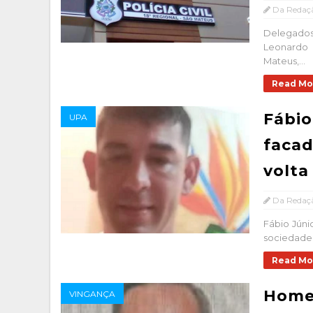
Da Redaç
Delegados
Leonardo 
Mateus,...
Read Mo
Fábio
UPA
facad
volta
Da Redaç
Fábio Júni
sociedade p
Read Mo
Home
VINGANÇA