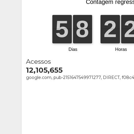
Acessos
12,105,655
google.com, pub-2151647549971277, DIRECT, f08c