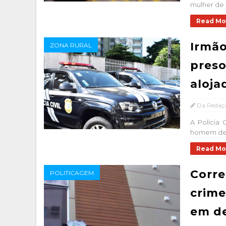
mulher de 3
Read Mo
Irmão
ZONA RURAL
preso
aloja
Da Redaç
A Polícia 
homem de 5
Read Mo
Corre
POLITICAGEM
crime
em de