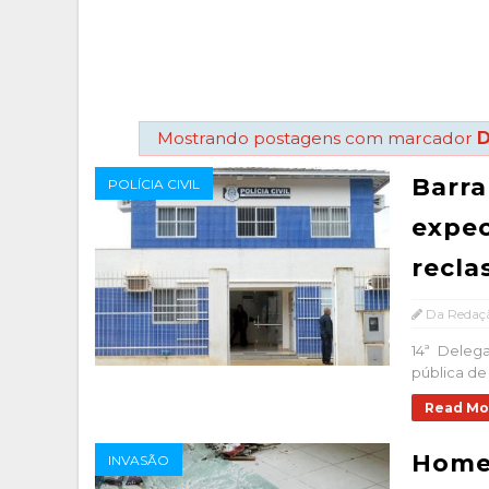
Mostrando postagens com marcador
D
Barra
POLÍCIA CIVIL
expec
recla
Da Redaç
14ª Deleg
pública de 
Read Mo
Homem
INVASÃO