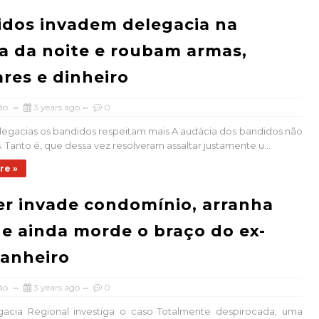
dos invadem delegacia na
a da noite e roubam armas,
ares e dinheiro
ão
3 years ago
0
egacias os bandidos respeitam mais A audácia dos bandidos não
. Tanto é, que dessa vez resolveram assaltar justamente u...
re »
r invade condomínio, arranha
 e ainda morde o braço do ex-
anheiro
ão
3 years ago
0
gacia Regional investiga o caso Totalmente despirocada, uma