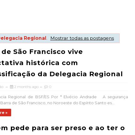
elegacia Regional
.
Mostrar todas as postagens
 de São Francisco vive
tativa histórica com
ssificação da Delegacia Regional
ão
2 months ago
0
acia Regional de BSF/ES Por * Elvécio Andrade A segurança
Barra de São Francisco, no Noroeste do Espírito Santo es...
re »
 pede para ser preso e ao ter o