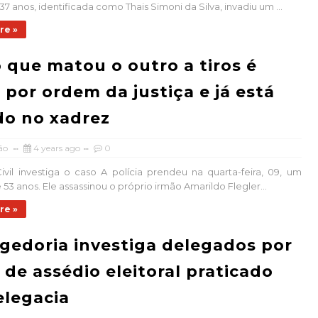
7 anos, identificada como Thais Simoni da Silva, invadiu um ...
re »
 que matou o outro a tiros é
 por ordem da justiça e já está
do no xadrez
ão
4 years ago
0
Civil investiga o caso A polícia prendeu na quarta-feira, 09, um
3 anos. Ele assassinou o próprio irmão Amarildo Flegler...
re »
gedoria investiga delegados por
 de assédio eleitoral praticado
legacia