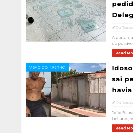
pedid
Deleg
Da Redaç
A porta da
de possívei
Read Mo
Idoso
VISÃO DO INFERNO
sai p
havi
Da Redaç
João Batis
Linhares, n
Read Mo