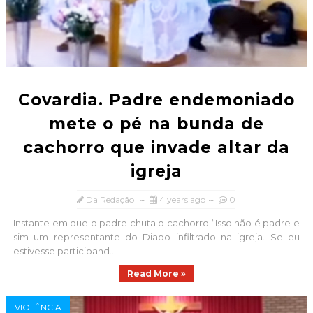
Covardia. Padre endemoniado
mete o pé na bunda de
cachorro que invade altar da
igreja
Da Redação
4 years ago
0
Instante em que o padre chuta o cachorro “Isso não é padre e
sim um representante do Diabo infiltrado na igreja. Se eu
estivesse participand...
Read More »
VIOLÊNCIA