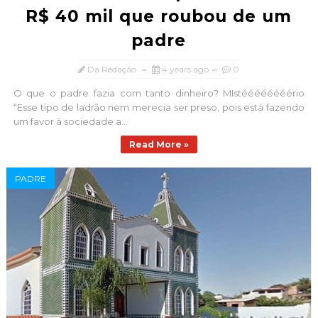
R$ 40 mil que roubou de um
padre
Da Redação
4 years ago
0
O que o padre fazia com tanto dinheiro? MIstéééééééério
“Esse tipo de ladrão nem merecia ser preso, pois está fazendo
um favor à sociedade a...
Read More »
PADRE