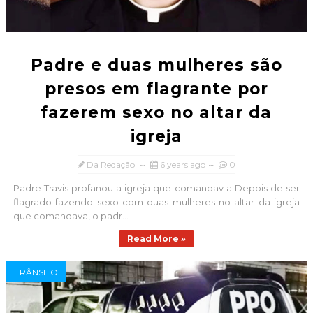
Padre e duas mulheres são
presos em flagrante por
fazerem sexo no altar da
igreja
Da Redação
6 years ago
0
Padre Travis profanou a igreja que comandav a Depois de ser
flagrado fazendo sexo com duas mulheres no altar da igreja
que comandava, o padr...
Read More »
TRÂNSITO