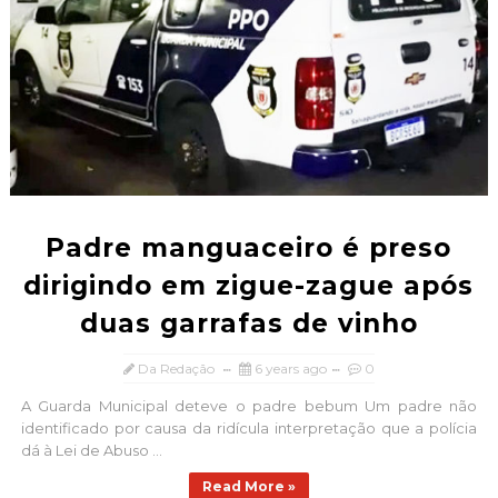
Padre manguaceiro é preso
dirigindo em zigue-zague após
duas garrafas de vinho
Da Redação
6 years ago
0
A Guarda Municipal deteve o padre bebum Um padre não
identificado por causa da ridícula interpretação que a polícia
dá à Lei de Abuso ...
Read More »