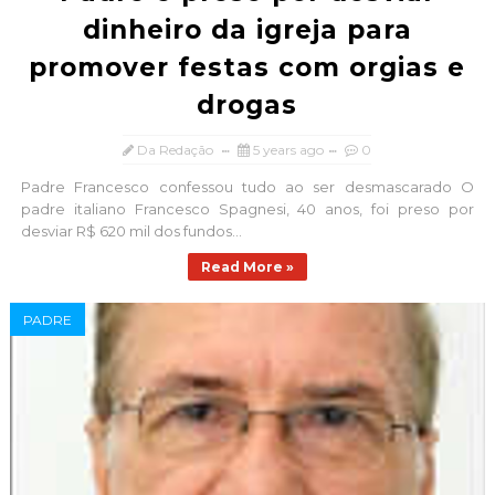
dinheiro da igreja para
promover festas com orgias e
drogas
Da Redação
5 years ago
0
Padre Francesco confessou tudo ao ser desmascarado O
padre italiano Francesco Spagnesi, 40 anos, foi preso por
desviar R$ 620 mil dos fundos...
Read More »
PADRE