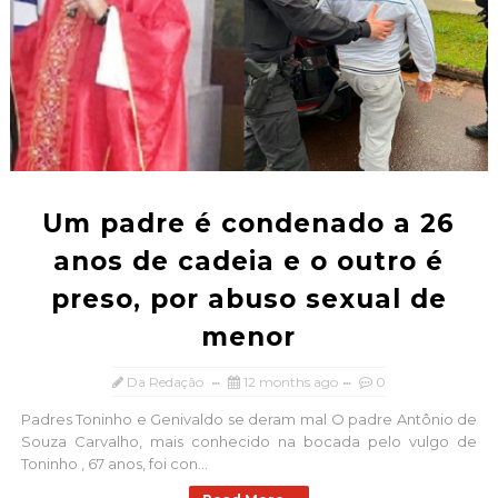
Um padre é condenado a 26
anos de cadeia e o outro é
preso, por abuso sexual de
menor
Da Redação
12 months ago
0
Padres Toninho e Genivaldo se deram mal O padre Antônio de
Souza Carvalho, mais conhecido na bocada pelo vulgo de
Toninho , 67 anos, foi con...