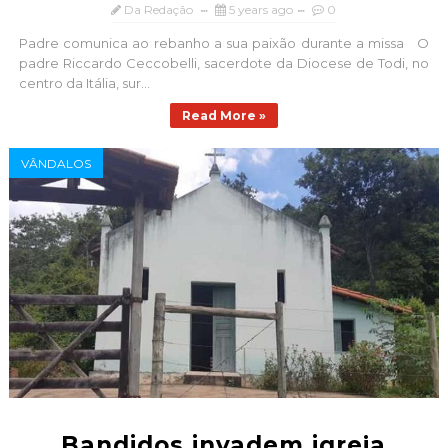
Da Redação
5 years ago
0
Padre comunica ao rebanho a sua paixão durante a missa O
padre Riccardo Ceccobelli, sacerdote da Diocese de Todi, no
centro da Itália, sur...
Read More »
VÂNDALOS
Bandidos invadem igreja