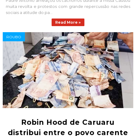
Padre Antônio ameaçou os cachorros durante a missa Causou
muita revolta e protestos com grande repercussão nas redes
sociais a atitude do pa...
Read More »
ROUBO
Robin Hood de Caruaru
distribui entre o povo carente