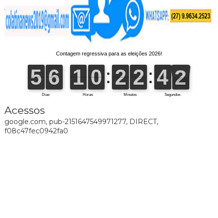
Acessos
google.com, pub-2151647549971277, DIRECT,
f08c47fec0942fa0