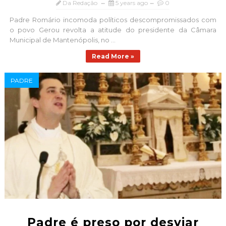
Da Redação
5 years ago
0
Padre Romário incomoda políticos descompromissados com
o povo Gerou revolta a atitude do presidente da Câmara
Municipal de Mantenópolis, no ...
Read More »
PADRE
Padre é preso por desviar